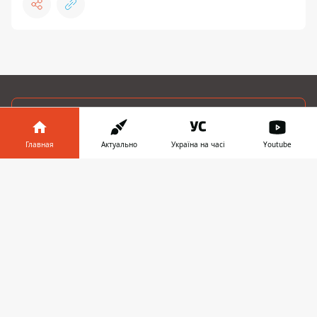
ПРЕДЛОЖИТЬ НОВОСТЬ
Главная
Актуально
Україна на часі
Youtube
Мир
Информатор в
Скачать
Украина
телефоне
👉
Киев
Регионы
Деньги
Шоу-биз