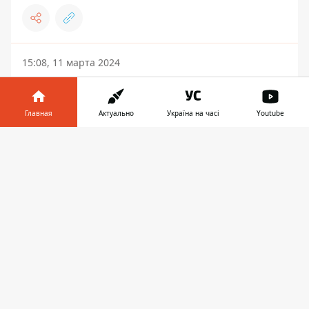
15:08, 11 марта 2024
Элина Свитолина рассказала об игре на
обезболивающих и больших мячах Индиан-
Уэллса
Главная
Актуально
Україна на часі
Youtube
Информатор в
Скачать
телефоне
👉
ДРУГИЕ ВИДЫ СПОРТА