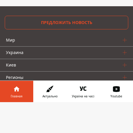
ПРЕДЛОЖИТЬ НОВОСТЬ
Мир
Украина
Киев
Регионы
Деньги
Главная
Актуально
Україна на часі
Youtube
Шоу-биз
Информатор в
Скачать
Жизнь
телефоне
👉
О нас