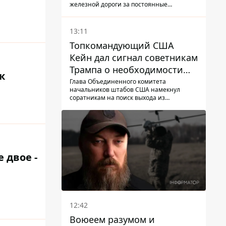
Deutsche Bahn
железной дороги за постоянные
опоздание поездов
13:11
Топкомандующий США
Кейн дал сигнал советникам
Трампа о необходимости
к
заканчивать войну с
Глава Объединенного комитета
начальников штабов США намекнул
Ираном – СМИ
соратникам на поиск выхода из
конфликта
 двое -
12:42
Воюеем разумом и