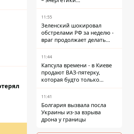
– энергетики
восстанавливают свет
11:55
Зеленский шокировал
обстрелами РФ за неделю -
враг продолжает делать
ставку на баллистический
террор
11:44
Капсула времени - в Киеве
продают ВАЗ-пятерку,
которая будто только
отерял
сошла с конвейера
11:41
Болгария вызвала посла
Украины из-за взрыва
дрона у границы