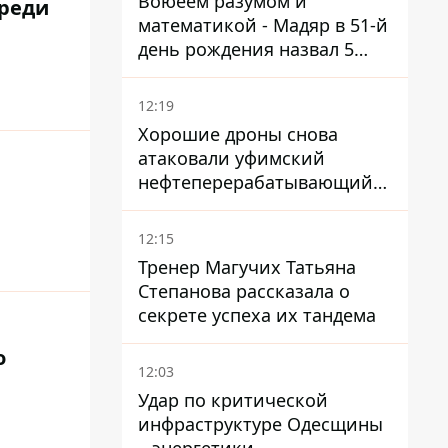
Воюеем разумом и
среди
математикой - Мадяр в 51-й
день рождения назвал 5
условий поражения РФ
12:19
Хорошие дроны снова
атаковали уфимский
нефтеперерабатывающий
кластер – один упал на
недострой
12:15
Тренер Магучих Татьяна
Степанова рассказала о
секрете успеха их тандема
о
12:03
Удар по критической
инфраструктуре Одесщины