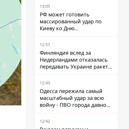
Ираном – СМИ
13:05
РФ может готовить
массированный удар по
Киеву ко Дню
Независимости - Институт
изучения войны
12:57
Финляндия вслед за
Нидерландами отказалась
передавать Украине ракеты
ПВО Patriot
12:43
Одесса пережила самый
масштабный удар за всю
войну - ПВО города давно
нуждается в усилении
12:42