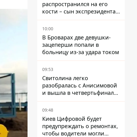
распространился на его
кости – сын экспрезидента
США рассказал, что болезнь
отца прогрессирует
10:00
В Броварах две девушки-
зацеперши попали в
больницу из-за удара током
09:53
Свитолина легко
разобралась с Анисимовой
и вышла в четвертьфинал
турнира в Торонто
09:48
Киев Цифровой будет
предупреждать о ремонтах,
чтобы водители могли