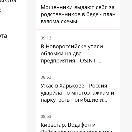
обытия
Мошенники выдают себя за
х
родственников в беде - план
взлома схемы
рта
09:13
В Новороссийске упали
обломки на два
предприятия - OSINT-
каналы предполагают удар
по порту
08:53
Ужас в Харькове - Россия
ударила по многоэтажкам и
парку, есть погибшие и
раненые
08:53
Киевстар, Водафон и
Лайфселл в разы повысили