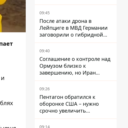
избегать участков с
пробками
09:45
После атаки дрона в
Лейпциге в МВД Германии
заговорили о гибридной
войне – мы ежедневно цель
упает
09:40
Соглашение о контроле над
Ормузом близко к
завершению, но Иран
 и
выдвинул новые
требования – СМИ
09:26
раскрыли подробности
Пентагон обратился к
ублях
оборонке США – нужно
срочно увеличить
производство вооружений
09:14