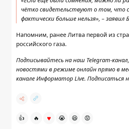
«Если ещё были сомнения, можно ли 
чётко свидетельствуют о том, что с
фактически больше нельзя», – заявил Б
Напомним, ранее Литва первой из стр
российского газа
.
Подписывайтесь на наш
Telegram-канал
новостями в режиме онлайн прямо в ме
канале
Информатор Live
. Подписаться н
♥
👍
🔥
😭
😆
😡