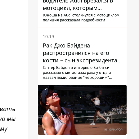
водитель Audi врезался в
мотоцикл, которым
управлял 10-летний
Юноша на Audi столкнулся с мотоциклом,
полиция рассказала подробности
мальчик
10:19
Рак Джо Байдена
распространился на его
кости – сын экспрезидента
США рассказал, что болезнь
Гантер Байден в интервью Би-би-си
рассказал о метастазах рака у отца и
отца прогрессирует
назвал помилование "не хорошим"
решением
ивать
но мы
ему