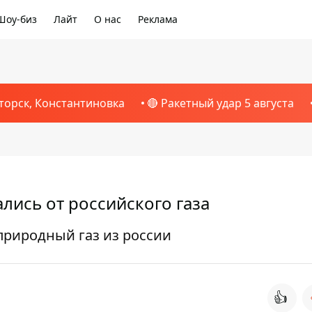
Шоу-биз
Лайт
О нас
Реклама
торск, Константиновка
🔴 Ракетный удар 5 августа
лись от российского газа
природный газ из россии
👍