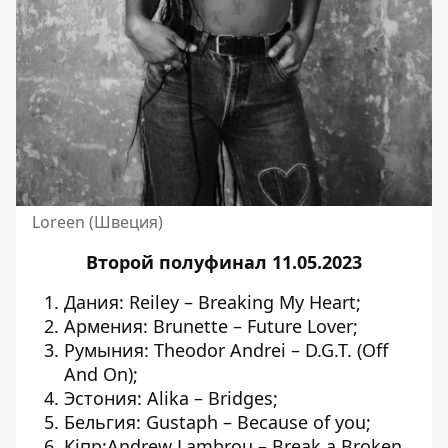
Loreen (Швеция)
Второй полуфинал 11.05.2023
Дания: Reiley – Breaking My Heart;
Армения: Brunette – Future Lover;
Румыния: Theodor Andrei – D.G.T. (Off
And On);
Эстония: Alika – Bridges;
Бельгия: Gustaph – Because of you;
Кіпр:Andrew Lambrou – Break a Broken