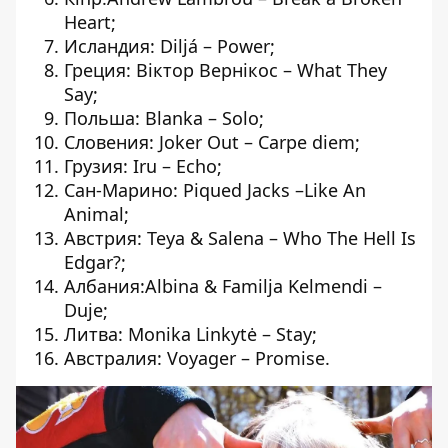
Heart;
Исландия: Diljá – Power;
Греция: Віктор Вернікос
– What They
Say;
Польша: Blanka – Solo;
Словения: Joker Out – Carpe diem;
Грузия: Iru – Echo;
Сан-Марино: Piqued Jacks –Like An
Animal;
Австрия: Teya & Salena – Who The Hell Is
Edgar?;
Албания:Albina & Familja Kelmendi –
Duje;
Литва: Monika Linkytė – Stay;
Австралия: Voyager – Promise.