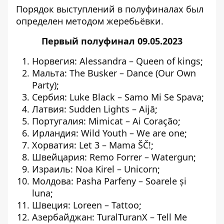
Порядок выступлений в полуфиналах
был
определен методом жеребьёвки.
Первый полуфинал 09.05.2023
Норвегия: Alessandra – Queen of kings;
Мальта: The Busker – Dance (Our Own
Party);
Сербия: Luke Black – Samo Mi Se Spava;
Латвия: Sudden Lights – Aijā;
Португалия: Mimicat – Ai Coração;
Ирландия: Wild Youth – We are one;
Хорватия: Let 3 – Mama ŠČ!;
Швейцария: Remo Forrer – Watergun;
Израиль: Noa Kirel – Unicorn;
Молдова: Pasha Parfeny – Soarele și
luna;
Швеция: Loreen – Tattoo;
Азербайджан: TuralTuranX – Tell Me