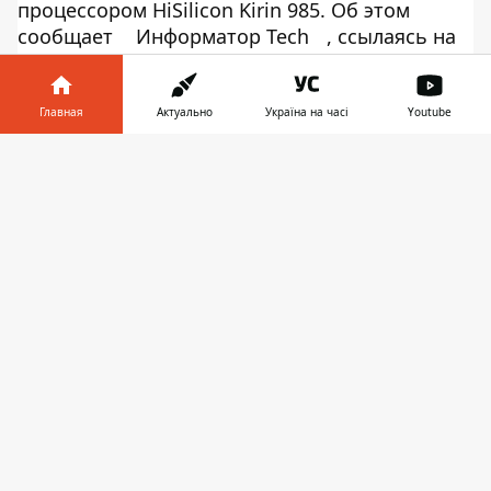
процессором HiSilicon Kirin 985. Об этом
сообщает
Информатор Tech
, ссылаясь на
инсайдера
Teme
. Добиться этого удалось
благодаря тайваньской фирме TSMC, которая
не отказалась работать с Huawei, в отличие
Главная
Актуально
Україна на часі
Youtube
от американских и английских коллег. Вместе
Информатор в
с этим стало известно, что в Китае смартфоны
Скачать
телефоне
👉
дебютируют с собственной операционной
системой HongMeng. О релизе на глобальном
рынке пока информации нет. Предполагается,
что гаджет покажут 22 сентября.
Huawei`s next flagship Mate 30 series will be
released on 22 September or close that with
new Kirin 985 and HongMeng OS (in China).
Globally this is open which OS these are
coming.
#Huawei
#HuaweiMate30
pic.twitter.com/Fq3FtQLTHB
— Teme (特米) (@RODENT950)
June 2, 2019