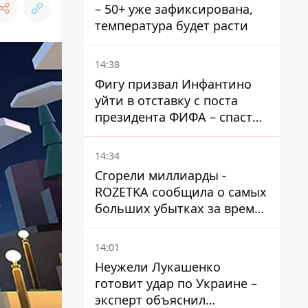
– 50+ уже зафиксирована,
температура будет расти
14:38
Фигу призвал Инфантино
уйти в отставку с поста
президента ФИФА – спасти
футбол еще не поздно
14:34
Сгорели миллиарды -
ROZETKA сообщила о самых
больших убытках за время
существования компании
14:01
Неужели Лукашенко
готовит удар по Украине –
эксперт объяснил