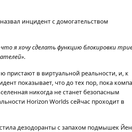
 назвал инцидент с домогательством
 что я хочу сделать функцию блокировки три
вателей».
лю пристают в виртуальной реальности, и, к
дент показывает, что до тех пор, пока комп
вселенная никогда не станет безопасным
льности Horizon Worlds сейчас проходит в
устила дезодоранты с запахом подмышек Йе