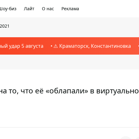
Шоу-биз
Лайт
О нас
Реклама
 2021
ный удар 5 августа
⚠️ Краматорск, Константиновка
а то, что её «облапали» в виртуальн