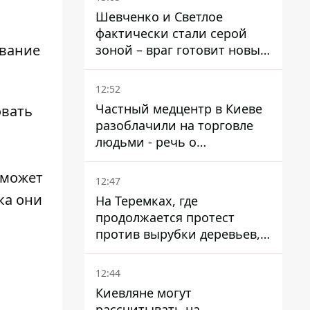
Шевченко и Светлое
фактически стали серой
ование
зоной – враг готовит новые
атаки на Добропольском
направлении
12:52
Частный медцентр в Киеве
овать
разоблачили на торговле
людьми - речь о
суррогатном материнстве
 может
12:47
ка они
На Теремках, где
продолжается протест
против вырубки деревьев,
произошла стычка со
спецназом полиции
12:44
Киевляне могут
рассчитывать на