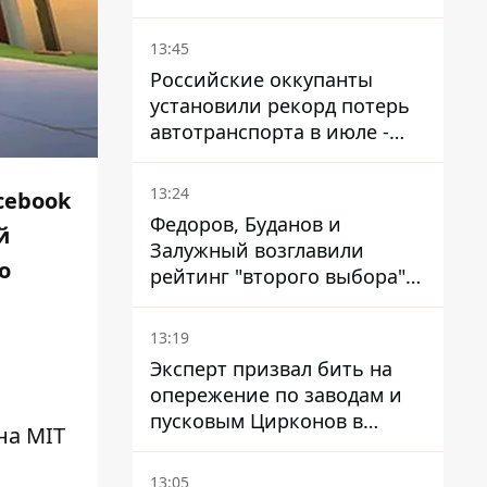
настоящее назначение
новой гомельской бригады
13:45
Российские оккупанты
установили рекорд потерь
автотранспорта в июле -
почти 14 тысяч единиц
13:24
cebook
Федоров, Буданов и
й
Залужный возглавили
о
рейтинг "второго выбора"
украинцев - опрос показал
альтернативные симпатии
13:19
Эксперт призвал бить на
опережение по заводам и
пусковым Цирконов в
 на
MIT
России
13:05