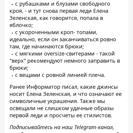
с рубашками и блузами свободного
кроя, - и тут снова первая леди Елена
Зеленская, как говорится, попала в
яблочко;
с укороченными кроп- топами,
идеально, если он заканчиваться ровно
там, где начинаются брюки;
с мягкими oversize-свитерами - такой
"верх" рекомендуют немного заправить в
брюки;
с вещами с ровной линией плеча.
Ранее Информатор писал,
какие джинсы
носит Елена Зеленская
, и что
означают ее
символичные украшения
. Также мы
освещали
не слишком удачные образы
первой леди
и
просчеты ее стилистов
.
Подписывайтесь на наш
Telegram-канал
,