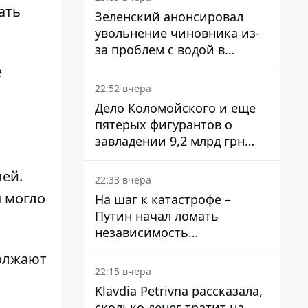
решение
ать
Зеленский анонсировал
увольнение чиновника из-
за проблем с водой в
Марганце
е
22:52 вчера
Дело Коломойского и еще
пятерых фигурантов о
завладении 9,2 млрд грн
ПриватБанка направили в
суд
ей.
22:33 вчера
u могло
На шаг к катастрофе –
Путин начал ломать
независимость
собственного Центробанка,
олжают
заставив снизить базовую
22:15 вчера
ставку
Klavdia Petrivna рассказала,
сколько денег тратит на