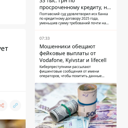
33 тыс. грн по
просроченному кредиту, но
суд взыскал с должницы
Полтавский суд удовлетворил иск банка
по кредитному договору 2025 года,
только 22 тыс. грн
уменьшив сумму требований почти на
треть
07:33
Мошенники обещают
ует
фейковые выплаты от
Vodafone, Kyivstar и lifecell
Киберпреступники рассылают
фишинговые сообщения от имени
операторов, чтобы похитить данные
украинцев.