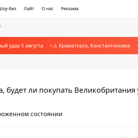
Шоу-биз
Лайт
О нас
Реклама
4
ный удар 5 августа
⚠️ Краматорск, Константиновка
а, будет ли покупать Великобритания 
ороженном состоянии