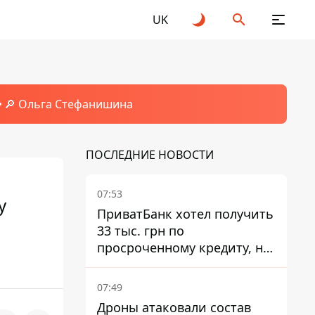
UK
🔎 Ольга Стефанишина
ПОСЛЕДНИЕ НОВОСТИ
07:53
у
ПриватБанк хотел получить
33 тыс. грн по
просроченному кредиту, но
суд взыскал с должницы
только 22 тыс. грн
07:49
Дроны атаковали состав