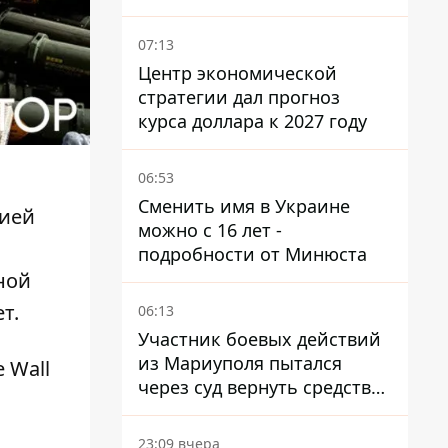
руководители сбежали из
Украины - Bihus.info
07:13
Центр экономической
стратегии дал прогноз
курса доллара к 2027 году
06:53
Сменить имя в Украине
нией
можно с 16 лет -
я
подробности от Минюста
ной
т.
06:13
Участник боевых действий
из Мариуполя пытался
 Wall
через суд вернуть средства
субсидии со счета в
Ощадбанке – каким было
23:09 вчера