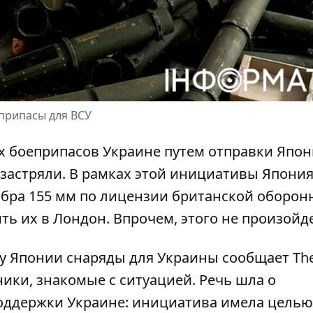
еприпасы для ВСУ
х боеприпасов
Украине путем отправки Япо
застряли. В рамках этой инициативы Япони
бра 155 мм по лицензии британской оборон
ть их в Лондон. Впрочем, этого не произойде
 у Японии снаряды для Украины
сообщает The
очники, знакомые с ситуацией. Речь шла о
оддержки Украине: инициатива имела целью