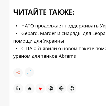
ЧИТАЙТЕ ТАКЖЕ:
НАТО продолжает поддерживать Укра
Gepard, Marder и снаряды для Leop
помощи для Украины
США объявили о новом пакете помо
ураном для танков Abrams
♥
👍
🔥
😭
😆
😡