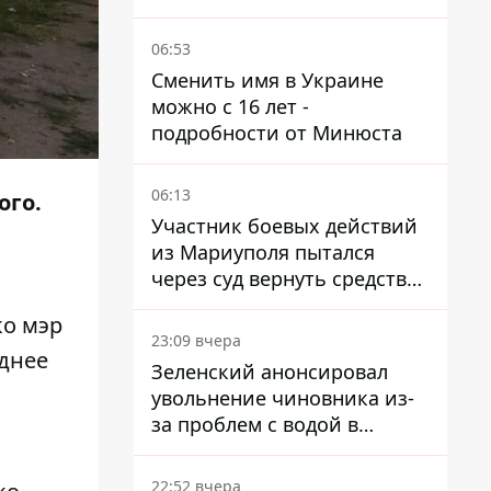
06:53
Сменить имя в Украине
можно с 16 лет -
подробности от Минюста
06:13
ого.
Участник боевых действий
из Мариуполя пытался
через суд вернуть средства
субсидии со счета в
ко мэр
Ощадбанке – каким было
23:09 вчера
решение
еднее
Зеленский анонсировал
увольнение чиновника из-
за проблем с водой в
Марганце
22:52 вчера