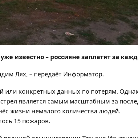
же известно – россияне заплатят за кажд
дим Лях, – передаёт
Информатор
.
й или конкретных данных по потерям. Одна
обстрел является самым масштабным за посл
нёс жизни немалого количества людей.
лось 15 пожаров.