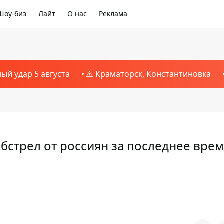
Шоу-биз
Лайт
О нас
Реклама
ный удар 5 августа
⚠️ Краматорск, Константиновка
стрел от россиян за последнее врем