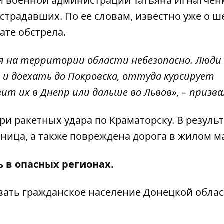
й военной администрации Татьяна Игнатчен
традавших. По её словам, известно уже о ш
ате обстрела.
я на территории области небезопасно. Люди
с и доехать до Покровска, оттуда курсирует
т их в Днепр или дальше во Львов», – призва
три ракетных удара по Краматорску. В резуль
ница, а также повреждена дорога в жилом м
ь в опасных регионах.
вать гражданское население Донецкой облас