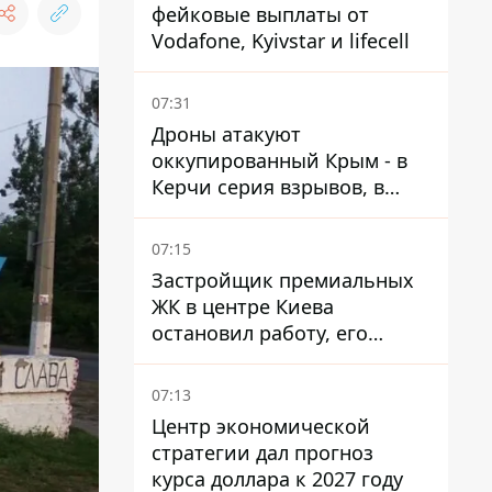
фейковые выплаты от
Vodafone, Kyivstar и lifecell
07:31
Дроны атакуют
оккупированный Крым - в
Керчи серия взрывов, в
Феодосии пожар
07:15
Застройщик премиальных
ЖК в центре Киева
остановил работу, его
руководители сбежали из
Украины - Bihus.info
07:13
Центр экономической
стратегии дал прогноз
курса доллара к 2027 году