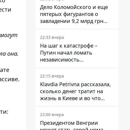
ко
Дело Коломойского и еще
ести
пятерых фигурантов о
завладении 9,2 млрд грн
ПриватБанка направили в
 могут
суд
22:33 вчера
На шаг к катастрофе –
Путин начал ломать
ла она.
независимость
собственного Центробанка,
тате
заставив снизить базовую
22:15 вчера
ассиве.
ставку
Klavdia Petrivna рассказала,
сколько денег тратит на
жизнь в Киеве и во что
вкладывает миллионы
ти:
22:00 вчера
Президентом Венгрии
может стать герой мема