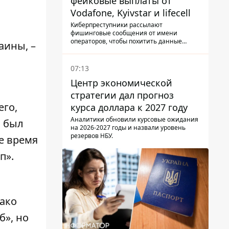
фейковые выплаты от
Vodafone, Kyivstar и lifecell
Киберпреступники рассылают
фишинговые сообщения от имени
операторов, чтобы похитить данные
аины, –
украинцев.
07:13
Центр экономической
стратегии дал прогноз
его,
курса доллара к 2027 году
Аналитики обновили курсовые ожидания
и был
на 2026-2027 годы и назвали уровень
резервов НБУ.
е время
п».
ако
б», но