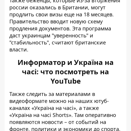
Также беженцы, которые из-за вторжения
россии оказались в Британии,
могут
продлить свои визы
еще на 18 месяцев.
Правительство вводит новую схему
продления документов. Эта программа
даст украинцам "уверенность" и
"стабильность", считают британские
власти.
Информатор и Україна на
часі: что посмотреть на
YouTube
Также следить за материалами в
видеоформате можно на наших ютуб-
каналах
«Україна на часі»
, а также
«Україна на часі Shorts»
. Там оперативно
появляются новости – от событий на
фронте, политики и экономики до спорта,