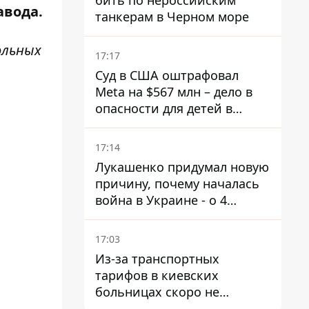
бить по нероссийским
авода.
танкерам в Черном море
ольных
17:17
Суд в США оштрафовал
Meta на $567 млн ​​– дело в
опасности для детей в
соцсетях
17:14
Лукашенко придумал новую
причину, почему началась
война в Украине - о 4
позициях речь не идет
17:03
Из-за транспортных
тарифов в киевских
больницах скоро не
останется медсестер и