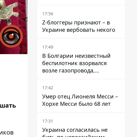
получили приказ свободно
охотиться на автомобили
17:56
Z-блоггеры признают – в
Украине вербовать некого
17:49
В Болгарии неизвестный
беспилотник взорвался
возле газопровода,
которым поставляют газ в
Украину
17:42
Умер отец Лионеля Месси –
Хорхе Месси было 68 лет
ешать
17:31
Украина согласилась не
ников