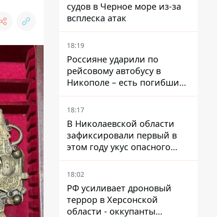
судов в Черное море из-за
всплеска атак
18:19
Россияне ударили по
рейсовому автобусу в
Никополе – есть погибший
и раненые
18:17
В Николаевской области
зафиксировали первый в
этом году укус опасного
каракурта
18:02
РФ усиливает дроновый
террор в Херсонской
области - оккупанты