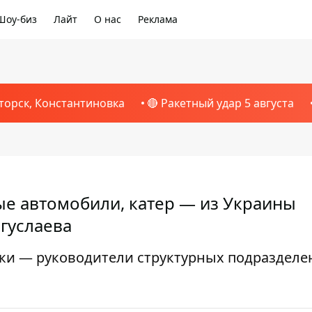
Шоу-биз
Лайт
О нас
Реклама
торск, Константиновка
🔴 Ракетный удар 5 августа
ые автомобили, катер — из Украины
гуслаева
ики — руководители структурных подразделе