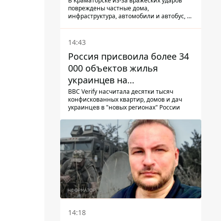
КАБ-250
В Краматорске из-за вражеских ударов
повреждены частные дома,
инфраструктура, автомобили и автобус, а
всего за сутки на Донетчине погиб один
человек и еще 15 получили ранения
14:43
Россия присвоила более 34
000 объектов жилья
украинцев на
оккупированных
BBC Verify насчитала десятки тысяч
конфискованных квартир, домов и дач
территориях -
украинцев в "новых регионах" России
расследование BBC
14:18