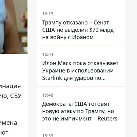
16:15
Трампу отказано – Сенат
США не выделил $70 млрд
на войну с Ираном
16:04
Илон Маск пока отказывает
Украине в использовании
Starlink для ударов по
территории России – СМИ
минация
ию, СБУ
15:48
Демократы США готовят
новую атаку по Трампу, но
это не импичмент – Reuters
 имена
ают
15:33