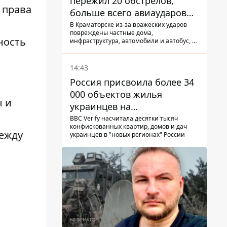
пережил 20 обстрелов,
т права
больше всего авиаударов
КАБ-250
В Краматорске из-за вражеских ударов
повреждены частные дома,
ность
инфраструктура, автомобили и автобус, а
всего за сутки на Донетчине погиб один
человек и еще 15 получили ранения
14:43
Россия присвоила более 34
000 объектов жилья
ы и
украинцев на
оккупированных
BBC Verify насчитала десятки тысяч
конфискованных квартир, домов и дач
территориях -
между
украинцев в "новых регионах" России
расследование BBC