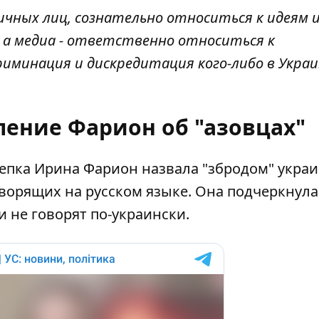
личных лиц, сознательно относиться к идеям 
 а медиа - ответственно относиться к
иминация и дискредитация кого-либо в Украи
ление Фарион об "азовцах"
депка Ирина Фарион назвала "збродом" укра
ворящих на русском языке. Она подчеркнула,
и не говорят по-украински.