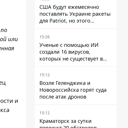
США будут ежемесячно
поставлять Украине ракеты
для Patriot, но этого
недостаточно – Зеленский
 по
15:26
ой или
Ученые с помощью ИИ
енная
создали 16 вирусов,
которых не существует в
природе
15:12
ец
Возле Геленджика и
Новороссийска горят суда
после атак дронов
ости и
екса
15:12
Краматорск за сутки
пережил 20 обстрелов,