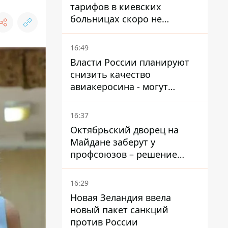
тарифов в киевских
больницах скоро не
останется медсестер и
санитарок - профессор
16:49
Голубовская
Власти России планируют
снизить качество
авиакеросина - могут
появиться проблемы с
самолетами в Якутию
16:37
Октябрьский дворец на
Майдане заберут у
профсоюзов – решение
Хозяйственного суда
16:29
Новая Зеландия ввела
новый пакет санкций
против России