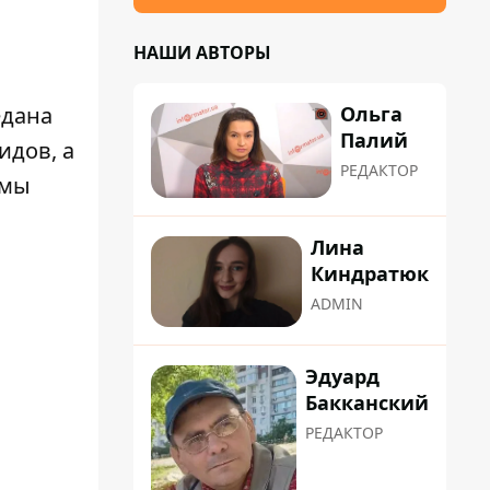
НАШИ АВТОРЫ
Ольга
едана
Палий
идов, а
РЕДАКТОР
емы
Лина
Киндратюк
ADMIN
Эдуард
Бакканский
РЕДАКТОР