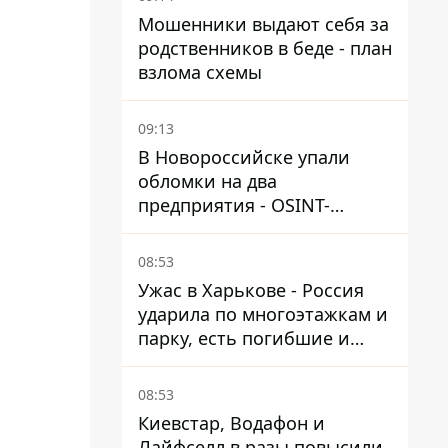
Мошенники выдают себя за
родственников в беде - план
взлома схемы
09:13
В Новороссийске упали
обломки на два
предприятия - OSINT-
каналы предполагают удар
по порту
08:53
Ужас в Харькове - Россия
ударила по многоэтажкам и
парку, есть погибшие и
раненые
08:53
Киевстар, Водафон и
Лайфселл в разы повысили