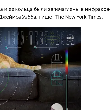
та и ее кольца были запечатлены в инфракр
 Джеймса Уэбба,
пишет The New York Times
.
y