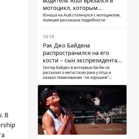
водитель Audi врезался в
мотоцикл, которым
управлял 10-летний
Юноша на Audi столкнулся с мотоциклом,
полиция рассказала подробности
мальчик
10:19
Рак Джо Байдена
распространился на его
кости – сын экспрезидента
США рассказал, что болезнь
Гантер Байден в интервью Би-би-си
рассказал о метастазах рака у отца и
отца прогрессирует
назвал помилование "не хорошим"
решением
. В
rship
та