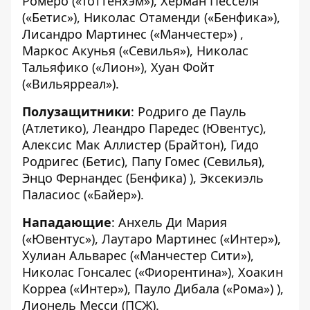
Ромеро («Тоттенхэм»), Херман Песселя
(«Бетис»), Николас Отаменди («Бенфика»),
Лисандро Мартинес («Манчестер») ,
Маркос Акунья («Севилья»), Николас
Тальяфико («Лион»), Хуан Фойт
(«Вильярреал»).
Полузащитники
: Родриго де Пауль
(Атлетико), Леандро Паредес (Ювентус),
Алексис Мак Аллистер (Брайтон), Гидо
Родригес (Бетис), Папу Гомес (Севилья),
Энцо Фернандес (Бенфика) ), Эксекиэль
Паласиос («Байер»).
Нападающие
: Анхель Ди Мария
(«Ювентус»), Лаутаро Мартинес («Интер»),
Хулиан Альварес («Манчестер Сити»),
Николас Гонсалес («Фиорентина»), Хоакин
Корреа («Интер»), Пауло Дибала («Рома») ),
Лионель Месси (ПСЖ).