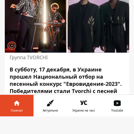
Группа TVORCHI
В субботу, 17 декабря, в Украине
прошел Национальный отбор на
песенный конкурс "Евровидение-2023".
Победителями стали Tvorchi с песней
Heart of Steal. Группа получила от
жюри 9 баллов, а от зрителей –
Главная
Актуально
Україна на часі
Youtube
максимальную оценку 10 баллов
(
проголосовали более 166 тысяч
Информатор в
Скачать
украинцев
). Во время выступления в
телефоне
👉