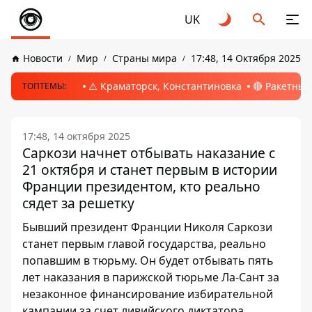
UK
Новости
Мир
Страны мира
17:48, 14 Октября 2025
⚠️ Краматорск, Константиновка
🔴 Ракетный
ТОПТЕМЫ:
17:48, 14 октября 2025
Саркози начнет отбывать наказание с
21 октября и станет первым в истории
Франции президентом, кто реально
сядет за решетку
Бывший президент Франции Николя Саркози
станет первым главой государства, реально
попавшим в тюрьму. Он будет отбывать пять
лет наказания в парижской тюрьме Ла-Сант за
незаконное финансирование избирательной
кампании за счет ливийского диктатора