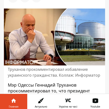
Труханов прокомментировал избавление
украинского гражданства. Коллаж: Информатор
Мэр Одессы Геннадий Труханов
прокомментировал то, что президент
Владимир Зеленский
лишил его
украинского гражданства
. Он назвал это
Главная
Актуально
Україна на часі
Youtube
"произволом". И пообещал, что будет