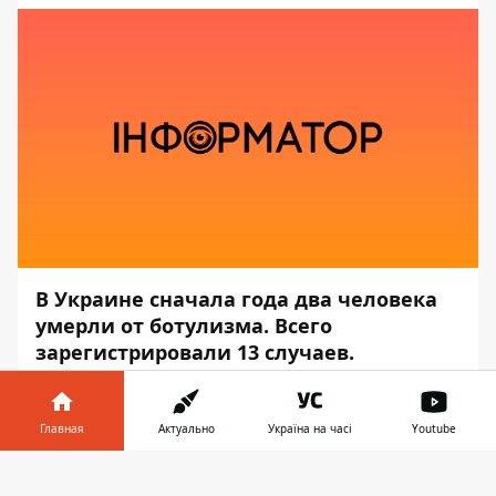
В Украине сначала года два человека
умерли от ботулизма. Всего
зарегистрировали 13 случаев.
Об этом сообщает
центр общественного
здоровья Украины
, — передаёт
Главная
Актуально
Україна на часі
Youtube
Информатор
.
Информатор в
Скачать
«Один летальный случай