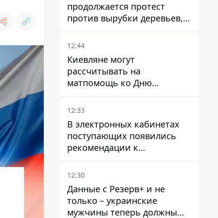
продолжается протест
против вырубки деревьев,
произошла стычка со
спецназом полиции
12:44
Киевляне могут
рассчитывать на
матпомощь ко Дню
независимости - кому ее
дадут
12:33
В электронных кабинетах
поступающих появились
рекомендации к
зачислению на бакалавриат
и в магистратуру – что
12:30
нужно успеть до 11 августа
Данные с Резерв+ и не
только – украинские
мужчины теперь должны