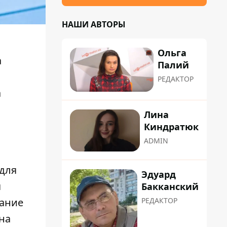
НАШИ АВТОРЫ
Ольга
а
Палий
РЕДАКТОР
а
Лина
Киндратюк
ADMIN
для
Эдуард
я
Бакканский
РЕДАКТОР
вание
на