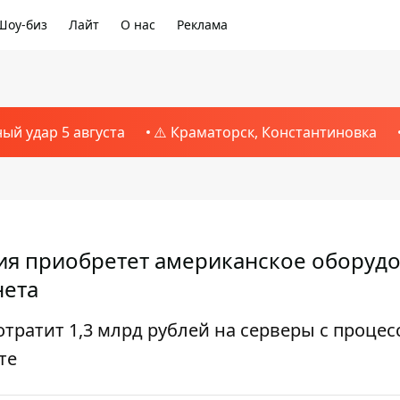
Шоу-биз
Лайт
О нас
Реклама
ный удар 5 августа
⚠️ Краматорск, Константиновка
сия приобретет американское оборуд
нета
отратит 1,3 млрд рублей на серверы с проце
те