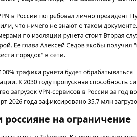
VPN
в России потребовал лично президент Пу
или, что ничего не знают о таком документе
 мерами по изоляции рунета стоит Вторая сл
й. Ее глава Алексей Седов якобы получил "
ести порядок" в сети.
100% трафика рунета будет обрабатываться
ции. К 2030 году пропускная способность с
тво загрузок VPN-сервисов в России за год в
арт 2026 года зафиксировано 35,7 млн ​​загрузо
и россияне на ограничение
 замедлять и Telegram. К первым числам мар