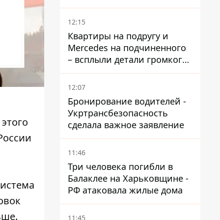
доказать непригодность к
службе, чтобы получить
12:15
временную защиту ЕС
Квартиры на подругу и
Mercedes на подчиненного
– всплыли детали громкого
дела НАБУ против
Стефанишиной
12:07
Бронирование водителей -
Укртрансбезопасность
 этого
сделала важное заявление
России
11:46
Три человека погибли в
Балаклее на Харьковщине -
система
РФ атаковала жилые дома
овок
ьше.
11:45