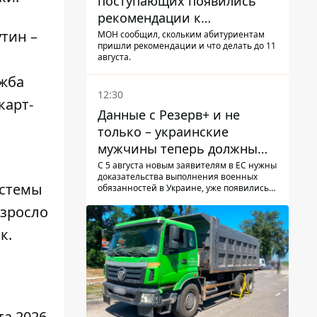
поступающих появились
рекомендации к
зачислению на бакалавриат
тин –
МОН сообщил, скольким абитуриентам
пришли рекомендации и что делать до 11
и в магистратуру – что
.
августа.
нужно успеть до 11 августа
ужба
12:30
карт-
Данные с Резерв+ и не
только – украинские
мужчины теперь должны
доказать непригодность к
С 5 августа новым заявителям в ЕС нужны
доказательства выполнения военных
службе, чтобы получить
истемы
обязанностей в Украине, уже появились
временную защиту ЕС
первые нарекания украинцев - новости
озросло
украинцев за границей
к.
та 2026