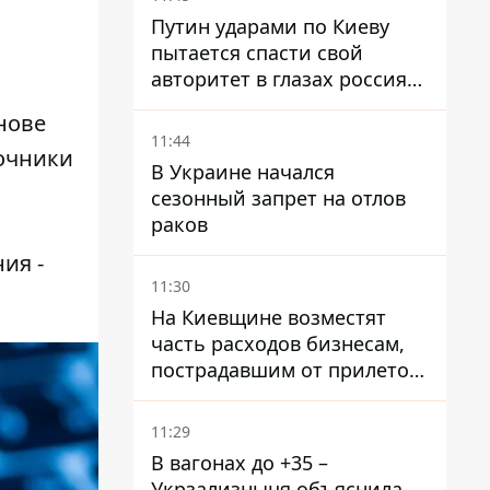
Путин ударами по Киеву
пытается спасти свой
авторитет в глазах россиян:
диктатор находится под
нове
давлением - Sky News
11:44
точники
В Украине начался
сезонный запрет на отлов
раков
ия -
11:30
На Киевщине возместят
часть расходов бизнесам,
пострадавшим от прилетов
ракет
11:29
В вагонах до +35 –
Укрзализныця объяснила,