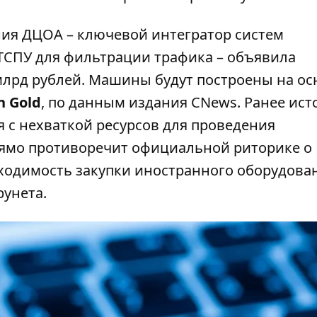
ия ДЦОА – ключевой интегратор систем
 ТСПУ для фильтрации трафика – объявила
млрд рублей
. Машины будут построены на ос
n Gold
, по данным издания CNews. Ранее ис
я с нехваткой ресурсов для проведения
рямо противоречит официальной риторике о
ходимость закупки иностранного оборудован
унета.