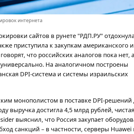
кировок интернета
окировки сайтов в рунете "РДП.РУ" отдохнул
акже приступила к закупкам американского и
оворят, что российских аналогов пока нет, 
 универсально. На аналогичном построены
анская DPI-система и системы израильских
ским монополистом в поставке DPI-решений 
ду выручка достигла 4,5 млрд рублей, чиста
Insider выяснил, что Россия закупает оборудо
бход санкций – в частности, серверы Huawei 