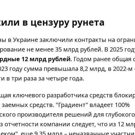
или в цензуру рунета
йны в Украине заключили контракты на огра
вание не менее 35 млрд рублей. В 2025 год
рдные 12 млрд рублей
. Годом ранее общая
023 году сумма превышала 8,2 млрд, в 2022-м 
и в три раза за четыре года.
щая ключевого разработчика средств блоки
 заемных средств. "Градиент" владеет 100%
йского производителя решений для глубокого
з отчетности компании следует, что из 12 мл
еком", еще 9,35 млрд – неназванные участни