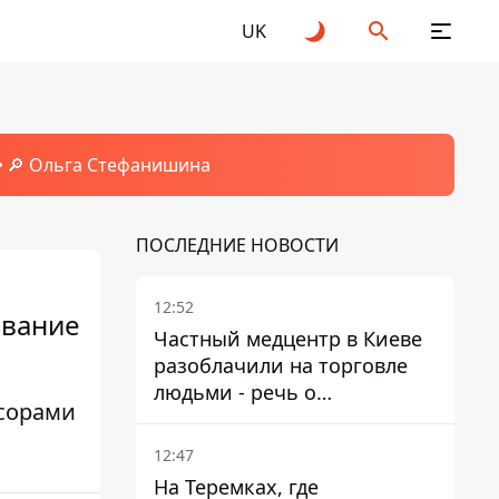
UK
🔎 Ольга Стефанишина
ПОСЛЕДНИЕ НОВОСТИ
12:52
ование
Частный медцентр в Киеве
разоблачили на торговле
людьми - речь о
ссорами
суррогатном материнстве
12:47
На Теремках, где