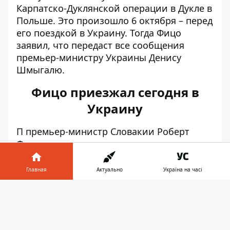
Карпатско-Дуклянской операции в Дукле в
Польше. Это произошло 6 октября – перед
его поездкой в ​​Украину. Тогда Фицо
заявил, что передаст все сообщения
премьер-министру Украины Денису
Шмыгалю.
Фицо приезжал сегодня в
Украину
П
премьер-министр Словакии Роберт
Фицо через день после этого заявления, а
именно 7 октября, прибыл в Украину с
официальным визитом. Он
встретился с
Главная
Актуально
Україна на часі
Денисом Шмыгалем в Ужгороде
.
Информатор в
Скачать
В ходе встречи Фицо заявил, что
Словакия
телефоне
👉
предоставит Украине аварийные поставки
электроэнергии, если произойдет блэкаут.