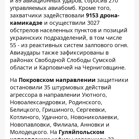
и 89 авиационных ударов, сбросив 270
управляемых авиабомб. Кроме того,
захватчики задействовали
9153 дрона-
камикадзе
и осуществили 3027
обстрелов населенных пунктов и позиций
украинских подразделений, в том числе
55 - из реактивных систем залпового огня.
Авиаудары также зафиксированы в
районах Свободной Слободы Сумской
области и Карповичей на Черниговщине.
На
Покровском направлении
защитники
остановили 35 штурмовых действий
агрессора в направлении Уютного,
Новоалександровки, Родинского,
Белицкого, Гришиного, Сергеевки,
Котлиного, Удачного, Новониколаевки,
Новопавловки, Филиала, Анновки и
Молодецкого. На
Гуляйпольском