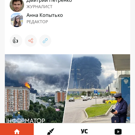
Дмитрий Петренко
ЖУРНАЛИСТ
Анна Копытько
РЕДАКТОР
👍
Небо Москвы затянуло дымом от пожаров.