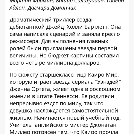
Мартин Фриман, Башир Салахуддин, Гидеон
Адлон, Дагмара Доминчик
Драматический триллер создан
дебютанткой Джейд Холли Бартлетт. Она
сама написала сценарий и заняла кресло
режиссера. Для выполнения главных
ролей были приглашены звезды первой
величины. Но бюджет картины составил
всего четыре миллиона долларов.
По сюжету старшеклассница Каиро Мир,
которую играет звезда сериала "Уэнздей"
Дженна Ортега, живет одна в роскошном
имении в штате Теннесси. Ее родители
непрерывно ездят по миру, так что
девушка наслаждается самостоятельной
жизнью. Начинается новый учебный год.
Учитель английского мистер Джонатан
Миллер потрясен тем, что Каиро прочла