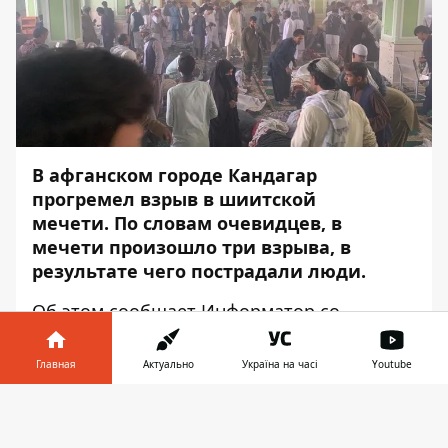
В афганском городе Кандагар
прогремел взрыв в шиитской
мечети. По словам очевидцев, в
мечети произошло три взрыва, в
результате чего пострадали люди.
Об этом сообщает
Информатор
со
ссфылкой на
Tolo news
.
Главная
Актуально
Україна на часі
Youtube
Местные власти сообщили, что 16 человек
были убиты и около 40 ранены. Ни одна
Информатор в
Скачать
группа ещё не взяла на себя
телефоне
👉
ответственность за нападение. Как пишет