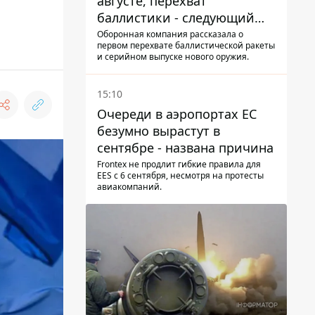
августе, перехват
баллистики - следующий
этап - Fire Point
Оборонная компания рассказала о
первом перехвате баллистической ракеты
конкретизировало планы
и серийном выпуске нового оружия.
15:10
Очереди в аэропортах ЕС
безумно вырастут в
сентябре - названа причина
Frontex не продлит гибкие правила для
EES с 6 сентября, несмотря на протесты
авиакомпаний.