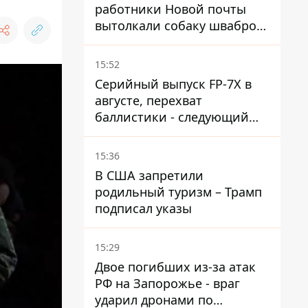
работники Новой почты
вытолкали собаку шваброй
в 37-градусную жару -
реакция компании
15:52
Серийный выпуск FP-7X в
августе, перехват
баллистики - следующий
этап - Fire Point
конкретизировало планы
15:36
В США запретили
родильный туризм – Трамп
подписал указы
15:29
Двое погибших из-за атак
РФ на Запорожье - враг
ударил дронами по