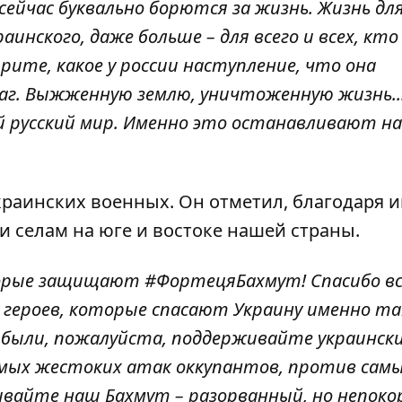
сейчас буквально борются за жизнь. Жизнь для
краинского, даже больше – для всего и всех, кто
рите, какое у россии наступление, что она
аг. Выжженную землю, уничтоженную жизнь...
й русский мир. Именно это останавливают н
краинских военных. Он отметил, благодаря 
 селам на юге и востоке нашей страны.
торые защищают #ФортецяБахмут! Спасибо в
героев, которые спасают Украину именно там
и были, пожалуйста, поддерживайте украинск
мых жестоких атак оккупантов, против сам
живайте наш Бахмут – разорванный, но непок