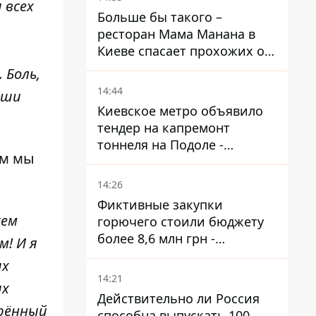
 всех
Больше бы такого –
ресторан Мама Манана в
Киеве спасает прохожих от
жары
 Боль,
14:44
аши
Киевское метро объявило
тендер на капремонт
тоннеля на Подоле -
им мы
продлится почти два года
14:26
Фиктивные закупки
сем
горючего стоили бюджету
более 8,6 млн грн -
! И я
предприятие возместило
их
убытки
14:21
ых
Действительно ли Россия
орённый
способна выпускать 100