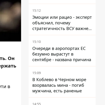
автомобилю и поселку
15:12
Эмоции или рацио - эксперт
объяснил, почему
стратегичность ВСУ важнее
эмоциональных атак РФ
15:10
Очереди в аэропортах ЕС
безумно вырастут в
ть.
Он
сентябре - названа причина
ержать
15:09
В Коблево в Черном море
взорвалась мина - погиб
ути в
мужчина, есть раненые
14:55