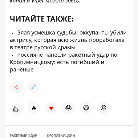
канал в Viber можно
здесь
.
ЧИТАЙТЕ ТАКЖЕ:
Злая усмешка судьбы: оккупанты убили
актрису, которая всю жизнь проработала
в театре русской драмы
Россияне нанесли ракетный удар по
Кропивницкому: есть погибший и
раненые
♥
🔥
😭
😆
😡
👍
РАКЕТНЫЙ УДАР
КРОПИВНИЦКИЙ