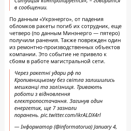
Ситуация контролируется», – говорится
в сообщении.
По данным «Укрэнерго», от падения
обломков ракеты погиб их сотрудник, еще
четверо (по данным Минэнерго — пятеро)
получили ранения. Также поврежден один
из ремонтно-производственных объектов
компании. Это событие не привело к
сбоям в работе магистральной сети.
Через ракетні удари рф по
Кропивницькому без світла залишились
мешканці та залізниця. Тривають
роботи з відновлення
електропостачання. Загинув один
енергетик, ще 7 зазнали
поранень.
pic.twitter.com/ikrALDX4rl
— Інформатор (@informatorua)
January 4,