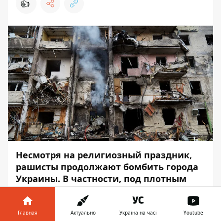
👍
Несмотря на религиозный праздник,
рашисты продолжают бомбить города
Украины. В частности, под плотным
огнём находится «Азовсталь» в
Мариуполе, где прячутся мирные
жители и военные — предприятие
Главная
Актуально
Україна на часі
Youtube