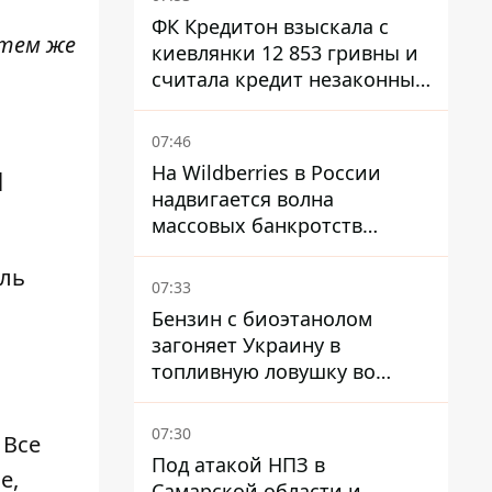
ФК Кредитон взыскала с
 тем же
киевлянки 12 853 гривны и
считала кредит незаконным
- что решил суд
07:46
я
На Wildberries в России
надвигается волна
массовых банкротств
продавцов - Reuters
иль
07:33
Бензин с биоэтанолом
загоняет Украину в
топливную ловушку во
время войны - Сергей Куюн
07:30
 Все
Под атакой НПЗ в
е,
Самарской области и