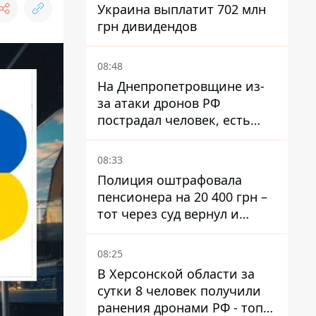
Украина выплатит 702 млн
грн дивидендов
08:48
На Днепропетровщине из-
за атаки дронов РФ
пострадал человек, есть
пожары и повреждения
08:33
Полиция оштрафовала
пенсионера на 20 400 грн –
тот через суд вернул и
деньги, и получил 3 тыс.
грн морального вреда
08:25
В Херсонской области за
сутки 8 человек получили
ранения дронами РФ - топ