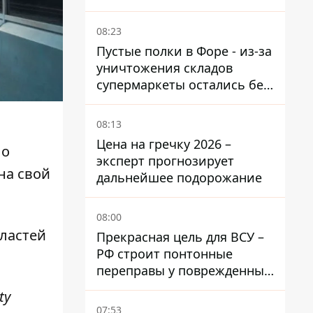
опасных районов
08:23
Пустые полки в Форе - из-за
уничтожения складов
супермаркеты остались без
ассортимента
08:13
Цена на гречку 2026 –
 о
эксперт прогнозирует
 на свой
дальнейшее подорожание
08:00
бластей
Прекрасная цель для ВСУ –
РФ строит понтонные
переправы у поврежденных
мостов на ТОТ
ty
07:53