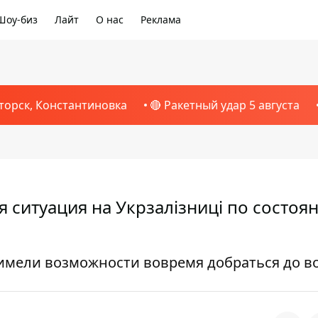
Шоу-биз
Лайт
О нас
Реклама
торск, Константиновка
🔴 Ракетный удар 5 августа
ая ситуация на Укрзалізниці по состоя
 имели возможности вовремя добраться до в