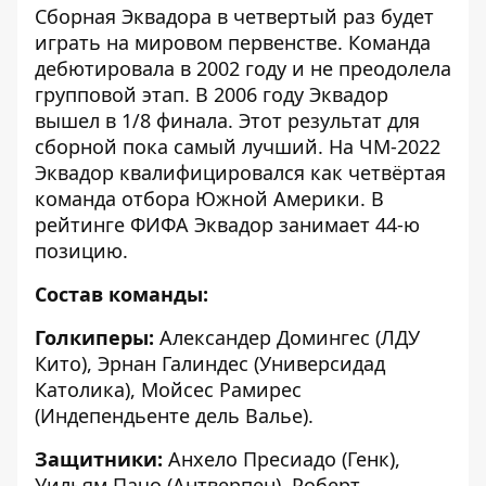
Сборная Эквадора в четвертый раз будет
играть на мировом первенстве. Команда
дебютировала в 2002 году и не преодолела
групповой этап. В 2006 году Эквадор
вышел в 1/8 финала. Этот результат для
сборной пока самый лучший. На ЧМ-2022
Эквадор квалифицировался как четвёртая
команда отбора Южной Америки. В
рейтинге ФИФА Эквадор занимает 44-ю
позицию.
Состав команды:
Голкиперы:
Александер Домингес (ЛДУ
Кито), Эрнан Галиндес (Универсидад
Католика), Мойсес Рамирес
(Индепендьенте дель Валье).
Защитники:
Анхело Пресиадо (Генк),
Уильям Пачо (Антверпен), Роберт