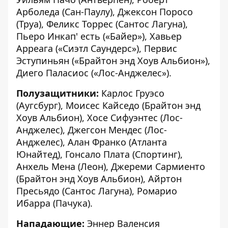
Арболеда (Сан-Паулу), Джексон Поросо
(Труа), Феликс Торрес (Сантос Лагуна),
Пьеро Инкап' есть («Байер»), Хавьер
Арреага («Сиэтл Саундерс»), Первис
Эступиньян («Брайтон энд Хоув Альбион»),
Диего Паласиос («Лос-Анджелес»).
Полузащитники:
Карлос Груэсо
(Аугсбург), Моисес Кайседо (Брайтон энд
Хоув Альбион), Хосе Сифуэнтес (Лос-
Анджелес), Джегсон Мендес (Лос-
Анджелес), Алан Франко (Атланта
Юнайтед), Гонсало Плата (Спортинг),
Анхель Мена (Леон), Джереми Сармиенто
(Брайтон энд Хоув Альбион), Айртон
Пресьядо (Сантос Лагуна), Ромарио
Ибарра (Пачука).
Нападающие:
Эннер Валенсия