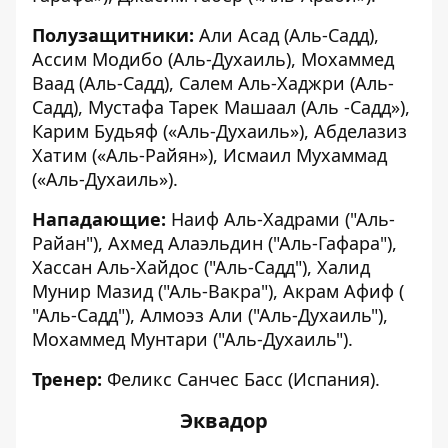
Полузащитники:
Али Асад (Аль-Садд),
Ассим Модибо (Аль-Духаиль), Мохаммед
Ваад (Аль-Садд), Салем Аль-Хаджри (Аль-
Садд), Мустафа Тарек Машаал (Аль -Садд»),
Карим Будьяф («Аль-Духаиль»), Абделазиз
Хатим («Аль-Райян»), Исмаил Мухаммад
(«Аль-Духаиль»).
Нападающие:
Наиф Аль-Хадрами ("Аль-
Райан"), Ахмед Алаэльдин ("Аль-Гафара"),
Хассан Аль-Хайдос ("Аль-Садд"), Халид
Мунир Мазид ("Аль-Вакра"), Акрам Афиф (
"Аль-Садд"), Алмоэз Али ("Аль-Духаиль"),
Мохаммед Мунтари ("Аль-Духаиль").
Тренер:
Феликс Санчес Басс (Испания).
Эквадор