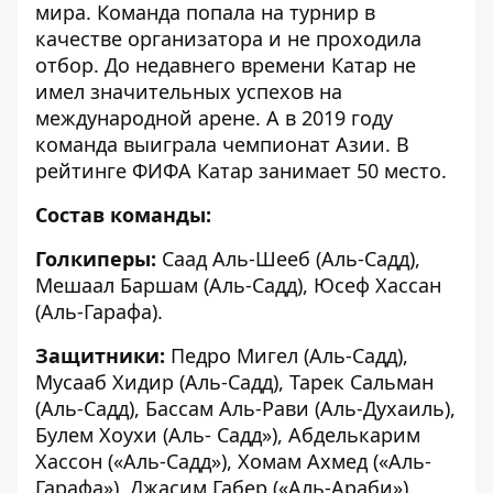
мира. Команда попала на турнир в
качестве организатора и не проходила
отбор. До недавнего времени Катар не
имел значительных успехов на
международной арене. А в 2019 году
команда выиграла чемпионат Азии. В
рейтинге ФИФА Катар занимает 50 место.
Состав команды:
Голкиперы:
Саад Аль-Шееб (Аль-Садд),
Мешаал Баршам (Аль-Садд), Юсеф Хассан
(Аль-Гарафа).
Защитники:
Педро Мигел (Аль-Садд),
Мусааб Хидир (Аль-Садд), Тарек Сальман
(Аль-Садд), Бассам Аль-Рави (Аль-Духаиль),
Булем Хоухи (Аль- Садд»), Абделькарим
Хассон («Аль-Садд»), Хомам Ахмед («Аль-
Гарафа»), Джасим Габер («Аль-Араби»).