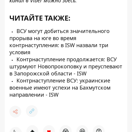
канал в Viber можно
здесь
.
ЧИТАЙТЕ ТАКЖЕ:
ВСУ могут добиться значительного
прорыва на юге во время
контрнаступления: в ISW назвали три
условия
Контрнаступление продолжается: ВСУ
штурмуют Новопрокоповку и преуспевают
в Запорожской области - ISW
Контрнаступление ВСУ: украинские
военные имеют успехи на Бахмутском
направлении - ISW
♥
🔥
😭
😆
😡