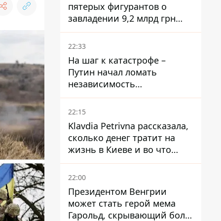
пятерых фигурантов о
завладении 9,2 млрд грн
ПриватБанка направили в
суд
22:33
На шаг к катастрофе –
Путин начал ломать
независимость
собственного Центробанка,
заставив снизить базовую
22:15
ставку
Klavdia Petrivna рассказала,
сколько денег тратит на
жизнь в Киеве и во что
вкладывает миллионы
22:00
Президентом Венгрии
может стать герой мема
Гарольд, скрывающий боль