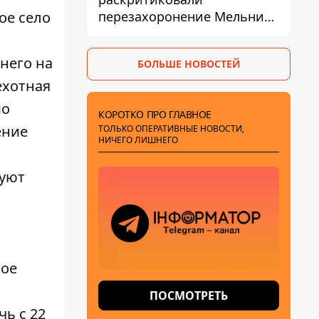
перезахоронение Мельника
ое село
из-за риска
дипломатической изоляции
него на
БОЛЬШЕ НОВОСТЕЙ
ехотная
мо
КОРОТКО ПРО ГЛАВНОЕ
ение
ТОЛЬКО ОПЕРАТИВНЫЕ НОВОСТИ,
НИЧЕГО ЛИШНЕГО
вуют
ное
ПОСМОТРЕТЬ
ь с 22