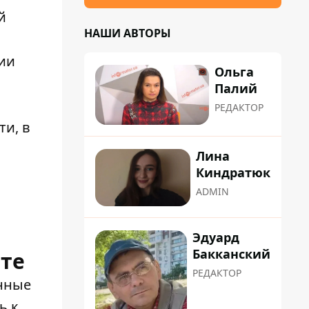
й
НАШИ АВТОРЫ
ии
Ольга
Палий
РЕДАКТОР
ти, в
Лина
Киндратюк
ADMIN
Эдуард
Бакканский
те
РЕДАКТОР
нные
ь к