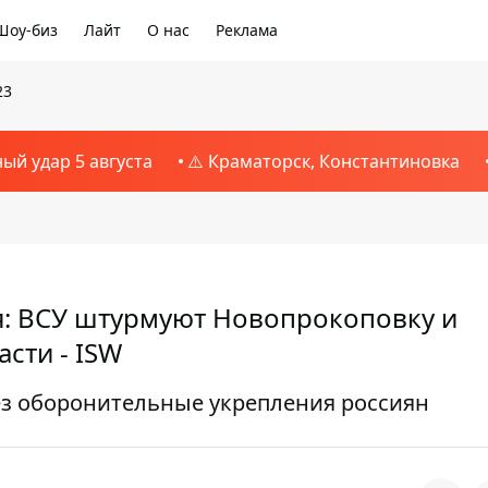
Шоу-биз
Лайт
О нас
Реклама
23
ный удар 5 августа
⚠️ Краматорск, Константиновка
я: ВСУ штурмуют Новопрокоповку и
сти - ISW
з оборонительные укрепления россиян