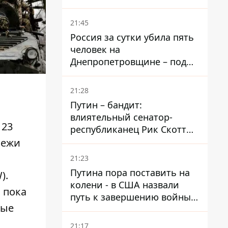
– он возглавил народное
голосование
21:45
Россия за сутки убила пять
человек на
Днепропетровщине – под
ударами оказались пять
районов области
21:28
Путин – бандит:
влиятельный сенатор-
 23
республиканец Рик Скотт
призвал Конгресс привлечь
бежи
РФ к ответственности за
21:23
войну в Украине
Путина пора поставить на
).
колени - в США назвали
 пока
путь к завершению войны -
ные
National Security Journal
21:17