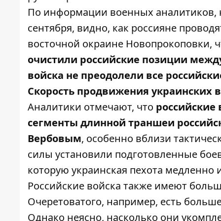
По информации военных аналитиков, н
сентября, видно, как россияне провод
восточной окраине Новопрокоповки, чт
очистили российские позиции между
войска не преодолели все российск
Скорость продвижения украинских в
Аналитики отмечают, что
российские 
сегменты длинной траншеи российс
Вербовым
, особенно вблизи тактичес
силы установили подготовленные боев
которую украинская пехота медленно 
Российские войска также имеют больш
Очеретоватого, например, есть больш
Однако неясно, насколько они укомпле