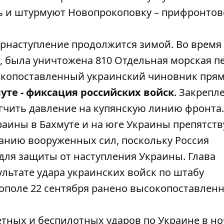
ь и штурмуют Новопрокоповку – прифронтов
рнаступление продолжится зимой. Во время 
, была уничтожена 810 Отдельная морская п
сокопоставленный украинский чиновник пря
уте - фиксация российских войск
. Закрепл
ягчить давление на купянскую линию фронта.
аины в Бахмуте и на юге Украины препятст
анию вооруженных сил, поскольку Россия
для защиты от наступления Украины. Глава
ультате удара украинских войск по штабу
тополе 22 сентября ранено высокопоставлен
тных и беспилотных ударов по Украине в ноч