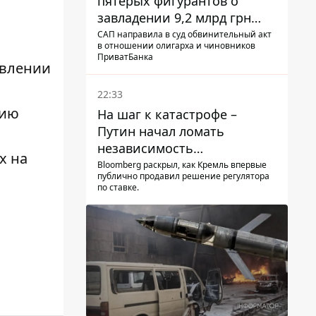
пятерых фигурантов о
завладении 9,2 млрд грн
ПриватБанка направили в
САП направила в суд обвинительный акт
в отношении олигарха и чиновников
суд
ПриватБанка
авлении
22:33
нию
На шаг к катастрофе –
Путин начал ломать
независимость
х на
собственного Центробанка,
Bloomberg раскрыл, как Кремль впервые
публично продавил решение регулятора
заставив снизить базовую
по ставке.
ставку