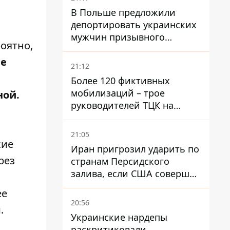
В Польше предложили
депортировать украинских
мужчин призывного
роятно,
возраста - кого это может
ие
затронуть
21:12
Более 120 фиктивных
мобилизаций – трое
ной.
руководителей ТЦК на
Волыни и Буковине
получили подозрения за
21:05
фейковые отчеты
кие
Иран пригрозил ударить по
рез
странам Персидского
залива, если США совершат
хотя бы одну атаку - Reuters
ее
20:56
.
Украинские нардепы
раскритиковали