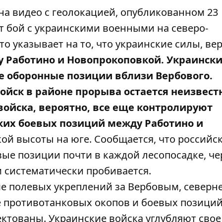
а видео с геолокацией, опубликованном 23
ят бой с украинскими военными на северо-
о указывает на то, что украинские силы, ве
 Работино и Новопрокоповкой. Украинск
ие оборонные позиции вблизи Вербового.
ойск в районе прорыва остается неизвест
войска, вероятно, все еще контролируют
ких боевых позиций между Работино и
кой высоты на юге. Сообщается, что российс
ые позиции почти в каждой лесопосадке, че
и систематически пробивается.
е полевых укреплений за Вербовым, северн
е противотанковых окопов и боевых позиций
ктованы. Украинские войска углубляют свое