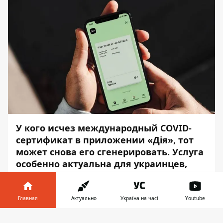
У кого исчез международный COVID-
сертификат в приложении «Дія», тот
может снова его сгенерировать. Услуга
особенно актуальна для украинцев,
которые эвакуировались за границу.
Об этом сообщает
Информатор
со
Главная
Актуально
Україна на часі
Youtube
ссылкой на
Министерство цифровой
Информатор в
трансформации Украины
.