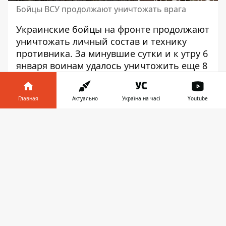
Бойцы ВСУ продолжают уничтожать врага
Украинские бойцы на фронте
продолжают
уничтожать личный состав и технику
противника
. За минувшие сутки и к утру 6
января воинам удалось уничтожить еще 8
сотен оккупантов, 7 вражеских танков.
Кроме того, уничтожены 13 артсистем.
Главная
Актуально
Україна на часі
Youtube
Детальнее
о потерях русских оккупантов
Информатор в
рассказал
Генштаб ВСУ. Военные
Скачать
телефоне
👉
отметили, что общие потери у врага с
момента начала войны против Украины
составляют
363 870 окупантов
. Россияне
имеют большие потери и в военной
технике, они выглядят так:
танки ‒ 6018 (+7) ед,
боевые бронированные машины ‒