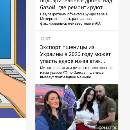
подозрительные дроны над
базой, где ремонтируют
Patriot - СМИ
Над секретным объектом Бундесвера в
Мехернихе шесть раз за ночь
фиксировались неизвестные БпЛА
12:07
Экспорт пшеницы из
Украины в 2026 году может
упасть вдвое из-за атак
россиян по портам
Минагрополитики резко снизило прогноз
из-за ударов РФ по Одессе: пшеницы
вывезут почти вдвое меньше