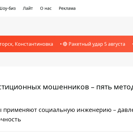
Шоу-биз
Лайт
О нас
Реклама
торск, Константиновка
🔴 Ракетный удар 5 августа
стиционных мошенников – пять мето
ты применяют социальную инженерию – давл
очность