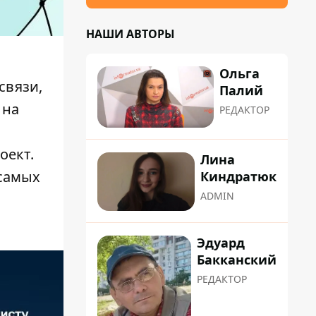
НАШИ АВТОРЫ
Ольга
связи
,
Палий
 на
РЕДАКТОР
оект.
Лина
 самых
Киндратюк
ADMIN
Эдуард
Бакканский
РЕДАКТОР