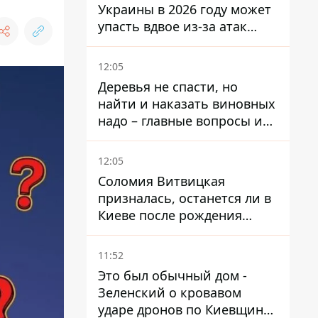
Украины в 2026 году может
упасть вдвое из-за атак
россиян по портам
12:05
Деревья не спасти, но
найти и наказать виновных
надо – главные вопросы и
выводы из конфликта на
Теремках
12:05
Соломия Витвицкая
призналась, останется ли в
Киеве после рождения
ребенка
11:52
Это был обычный дом -
Зеленский о кровавом
ударе дронов по Киевщине,