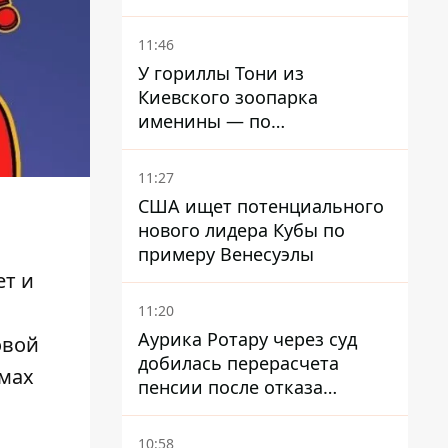
где погибли дедушка,
бабушка и их малолетний
11:46
внук
У гориллы Тони из
Киевского зоопарка
именины — по
человеческим меркам ему
уже больше 90 лет
11:27
США ищет потенциального
нового лидера Кубы по
примеру Венесуэлы
ет и
11:20
Аурика Ротару через суд
овой
добилась перерасчета
емах
пенсии после отказа
Пенсионного фонда
10:58