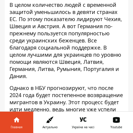
В целом количество людей с временной
защитой
уменьшилось в девяти странах
ЕС
. По этому показателю лидируют Чехия,
Швеция и Австрия. А вот Германия по-
прежнему пользуется популярностью
среди украинских беженцев. Все
благодаря социальной поддержке. В
целом
лучшими для украинцев
по уровню
помощи являются Швеция, Латвия,
Германия, Литва, Румыния, Португалия и
Дания.
Однако в НБУ прогнозируют, что после
2024 года будет
постепенное возвращение
мигрантов в Украину
. Этот процесс будет
идти медленно, ведь многие уже успели
адаптироваться к жизни за рубежом. На
2024 год прогнозируется отток 200 тысяч
Главная
Актуально
Україна на часі
Youtube
мигрантов.