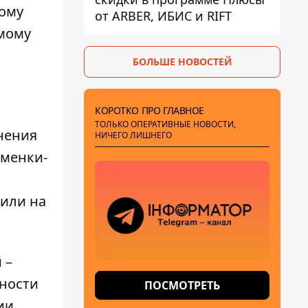
мому
от ARBER, ИБИС и RIFT
емому
БОЛЬШЕ НОВОСТЕЙ
КОРОТКО ПРО ГЛАВНОЕ
ТОЛЬКО ОПЕРАТИВНЫЕ НОВОСТИ,
нения
НИЧЕГО ЛИШНЕГО
аменки-
вили на
 –
ьности
ПОСМОТРЕТЬ
ии