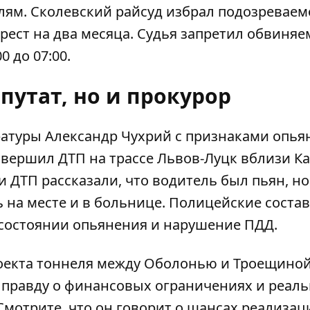
лям. Сколевский райсуд избрал подозревае
рест на два месяца. Судья запретил обвиня
0 до 07:00.
путат, но и прокурор
атуры Александр Чухрий с признаками опья
овершил ДТП
на трассе Львов-Луцк вблизи К
и ДТП рассказали, что водитель был пьян, но
ь на месте и в больнице. Полицейские соста
 состоянии опьянения и нарушение ПДД.
роекта тоннеля между Оболонью и Троещиной
 правду о финансовых ограничениях и реал
мотрите, что он говорит о шансах реализац