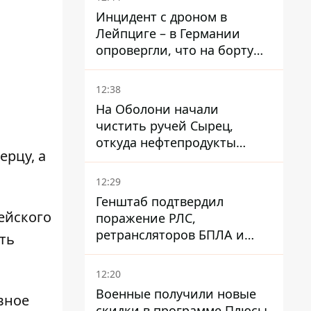
Инцидент с дроном в
Лейпциге – в Германии
опровергли, что на борту
украинского самолета были
оружие и боеприпасы
12:38
На Оболони начали
чистить ручей Сырец,
откуда нефтепродукты
ерцу, а
попадали в озера
12:29
Генштаб подтвердил
ейского
поражение РЛС,
ретрансляторов БПЛА и
ть
других военных объектов
РФ в Крыму и на юге
12:20
Военные получили новые
вное
скидки в программе Плюсы