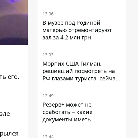
13:06
В музее под Родиной-
матерью отремонтируют
зал за 4,2 млн грн
13:03
Морпих США Гилман,
решивший посмотреть на
ь его.
РФ глазами туриста, сейчас
при смерти в тюрьме, где
его пытали и делали
12:49
инъекции
Резерв+ может не
сработать – какие
озле
документы иметь
мужчинам, чтобы не
крылся
попасть в ТЦК
12:44