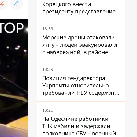
Корецкого внести
президенту представление
на увольнение властелина
Троещины Бахматова
13:39
Морские дроны атаковали
Ялту – людей эвакуировали
с набережной, в районе
порта сообщают о пожаре
13:39
Позиция гендиректора
Укрпочты относительно
требований НБУ содержит
серьезные нестыковки –
депутат Ольга Василевская-
13:20
Смаглюк
На Одесчине работники
ТЦК избили и задержали
полковника СБУ – военный