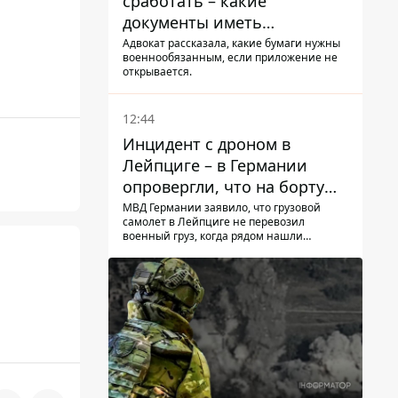
сработать – какие
документы иметь
мужчинам, чтобы не
Адвокат рассказала, какие бумаги нужны
военнообязанным, если приложение не
попасть в ТЦК
открывается.
12:44
Инцидент с дроном в
Лейпциге – в Германии
опровергли, что на борту
украинского самолета были
МВД Германии заявило, что грузовой
самолет в Лейпциге не перевозил
оружие и боеприпасы
военный груз, когда рядом нашли
беспилотник