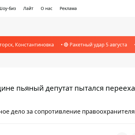
Шоу-биз
Лайт
О нас
Реклама
торск, Константиновка
🔴 Ракетный удар 5 августа
щине пьяный депутат пытался перееха
вное дело за сопротивление правоохранител