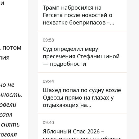
 и
Трамп набросился на
Гегсета после новостей о
нехватке боеприпасов –
требовал объяснений
09:58
, потом
Суд определил меру
пресечения Стефанишиной
лия
— подробности
09:44
но не
Шахед попал по судну возле
нность.
Одессы прямо на глазах у
овели
отдыхающих на
переполненном пляже
сдал
09:40
 снять
Яблочный Спас 2026 –
коголя
сравниваем цены на яблоки