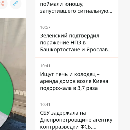
поймали юношу,
запустившего сигнальную
ракету, чтобы порадовать
девушек
10:57
Зеленский подтвердил
поражение НПЗ в
Башкортостане и Ярославле
- видео
10:41
Ищут печь и колодец –
аренда домов возле Киева
подорожала в 3,7 раза
10:41
СБУ задержала на
Днепропетровщине агентку
контрразведки ФСБ,