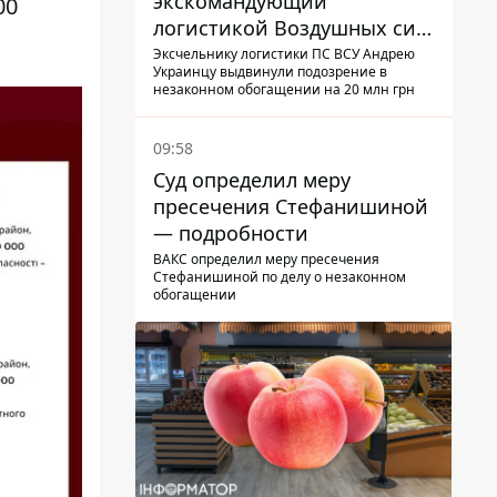
экскомандующий
00
логистикой Воздушных сил
ВСУ получил новое
Эксчельнику логистики ПС ВСУ Андрею
Украинцу выдвинули подозрение в
подозрение
незаконном обогащении на 20 млн грн
09:58
Суд определил меру
пресечения Стефанишиной
— подробности
ВАКС определил меру пресечения
Стефанишиной по делу о незаконном
обогащении