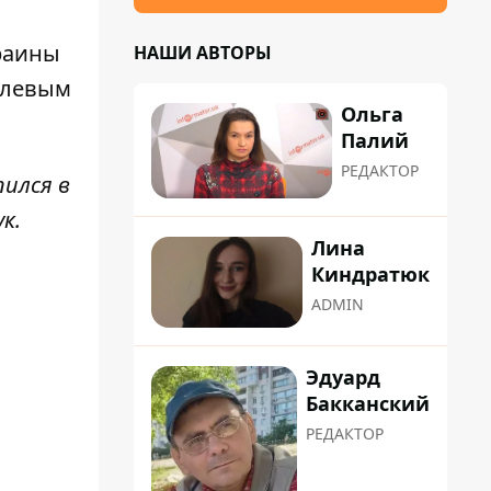
раины
НАШИ АВТОРЫ
алевым
Ольга
Палий
РЕДАКТОР
пился в
ук
.
Лина
Киндратюк
ADMIN
Эдуард
Бакканский
РЕДАКТОР