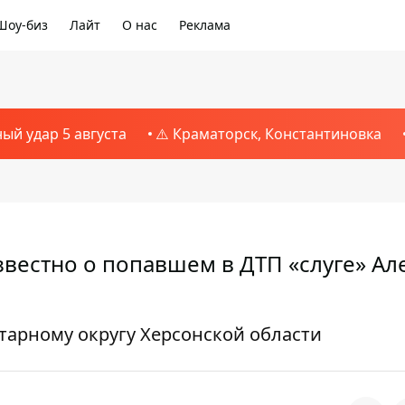
Шоу-биз
Лайт
О нас
Реклама
1
ный удар 5 августа
⚠️ Краматорск, Константиновка
звестно о попавшем в ДТП «слуге» Ал
тарному округу Херсонской области