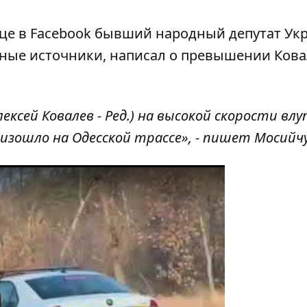
ице в Facebook бывший народный депутат Ук
нные источники, написал о превышении Ков
ксей Ковалев - Ред.) на высокой скорости влу
изошло на Одесской трассе», -
пишет Мосийч