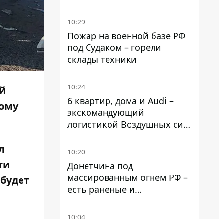
готовившую теракты –
шпионила за военными
10:29
Пожар на военной базе РФ
под Судаком – горели
склады техники
10:24
ый
6 квартир, дома и Audi –
ному
экскомандующий
логистикой Воздушных сил
ВСУ получил новое
подозрение
л
10:20
ти
Донетчина под
массированным огнем РФ –
 будет
есть раненые и
масштабные разрушения
10:04