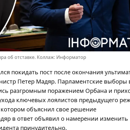
ра об отставке. Коллаж: Информатор
лся покидать пост после окончания ультима
нистр Петер Мадяр.
Парламентские выборы 
лись разгромным поражением Орбана и прих
 ухода ключевых лоялистов предыдущего ре
 котором объяснил свое решение
дяр в ответ объявил о намерении изменить
зидента принудительно.