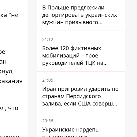
В Польше предложили
ка "не
депортировать украинских
мужчин призывного
возраста - кого это может
затронуть
21:12
Более 120 фиктивных
ое
мобилизаций – трое
зан
руководителей ТЦК на
Волыни и Буковине
кнул,
получили подозрения за
казания
21:05
фейковые отчеты
Иран пригрозил ударить по
странам Персидского
залива, если США совершат
л, что
хотя бы одну атаку - Reuters
20:56
Украинские нардепы
раскритиковали