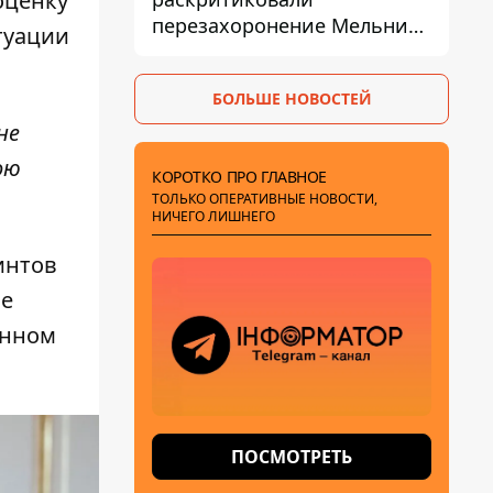
оценку
перезахоронение Мельника
туации
из-за риска
дипломатической изоляции
БОЛЬШЕ НОВОСТЕЙ
не
ою
КОРОТКО ПРО ГЛАВНОЕ
ТОЛЬКО ОПЕРАТИВНЫЕ НОВОСТИ,
НИЧЕГО ЛИШНЕГО
интов
ие
енном
ПОСМОТРЕТЬ