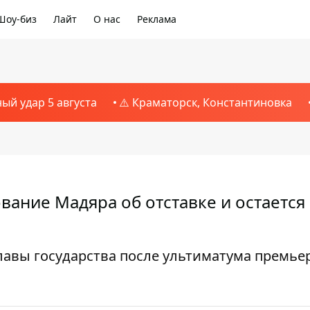
Шоу-биз
Лайт
О нас
Реклама
ный удар 5 августа
⚠️ Краматорск, Константиновка
вание Мадяра об отставке и остается
лавы государства после ультиматума премьер