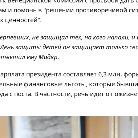
я к Венецианской комиссии с просьбой дать 
м и помочь в "решении противоречивой си
х ценностей".
рпевших, не защищал тех, на кого напали, и 
в День защиты детей он защищает только св
ответил ему Мадяр
.
зарплата президента составляет 6,3 млн. фор
чительные финансовые льготы, которые бывш
да с поста. В частности, речь идет о пожизн