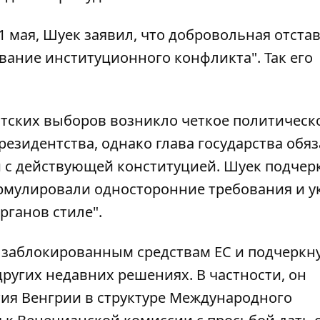
мая, Шуек заявил, что добровольная отстав
вание институционного конфликта". Так его
нтских выборов возникло четкое политическ
езидентства, однако глава государства обя
и с действующей конституцией. Шуек подчер
рмулировали односторонние требования и у
рганов стиле".
 заблокированным средствам ЕС и подчеркну
других недавних решениях. В частности, он
тия Венгрии в структуре Международного