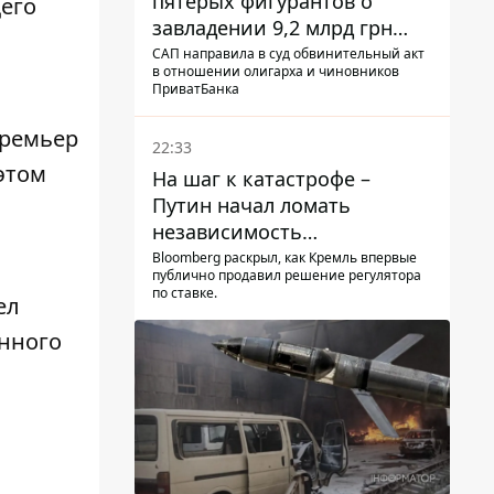
пятерых фигурантов о
его
завладении 9,2 млрд грн
ПриватБанка направили в
САП направила в суд обвинительный акт
в отношении олигарха и чиновников
суд
ПриватБанка
Премьер
22:33
этом
На шаг к катастрофе –
Путин начал ломать
независимость
собственного Центробанка,
Bloomberg раскрыл, как Кремль впервые
публично продавил решение регулятора
заставив снизить базовую
по ставке.
ел
ставку
онного