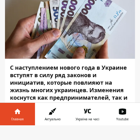
С наступлением нового года в Украине
вступят в силу ряд законов и
инициатив, которые повлияют на
жизнь многих украинцев. Изменения
коснутся как предпринимателей, так и
обычных граждан.
Что же изменится для жителей Украины с
Главная
Актуально
Україна на часі
Youtube
1 января 2022 года – читайте в материале
Информатор в
Информатора
.
Скачать
телефоне
👉