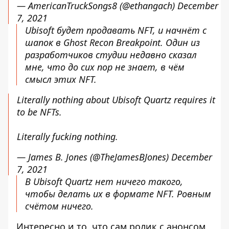
— AmericanTruckSongs8 (@ethangach)
December
7, 2021
Ubisoft будет продавать NFT, и начнёт с
шапок в Ghost Recon Breakpoint. Один из
разработчиков студии недавно сказал
мне, что до сих пор не знает, в чём
смысл этих NFT.
Literally nothing about Ubisoft Quartz requires it
to be NFTs.
Literally fucking nothing.
— James B. Jones (@TheJamesBJones)
December
7, 2021
В Ubisoft Quartz нет ничего такого,
чтобы делать их в формате NFT. Ровным
счётом ничего.
Интересно и то, что сам ролик с анонсом