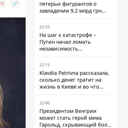
пятерых фигурантов о
завладении 9,2 млрд грн
ПриватБанка направили в
суд
22:33
На шаг к катастрофе –
Путин начал ломать
независимость
собственного Центробанка,
заставив снизить базовую
22:15
ставку
Klavdia Petrivna рассказала,
сколько денег тратит на
жизнь в Киеве и во что
вкладывает миллионы
22:00
Президентом Венгрии
может стать герой мема
Гарольд, скрывающий боль