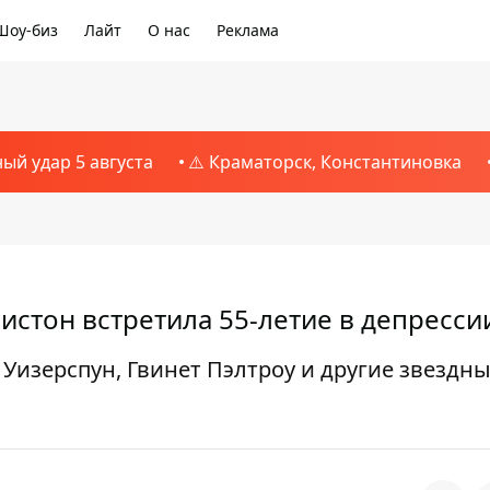
Шоу-биз
Лайт
О нас
Реклама
ный удар 5 августа
⚠️ Краматорск, Константиновка
стон встретила 55-летие в депресси
 Уизерспун, Гвинет Пэлтроу и другие звездн