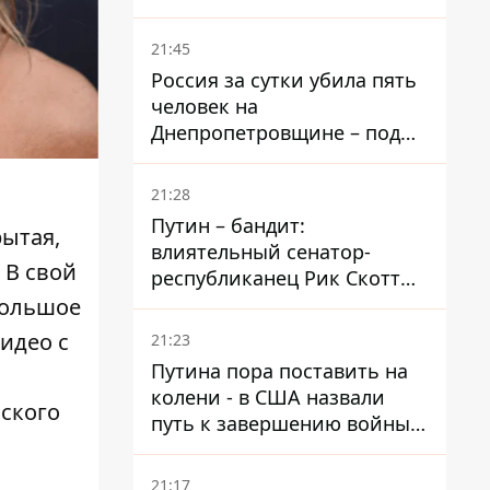
– он возглавил народное
голосование
21:45
Россия за сутки убила пять
человек на
Днепропетровщине – под
ударами оказались пять
районов области
21:28
Путин – бандит:
ытая,
влиятельный сенатор-
 В свой
республиканец Рик Скотт
призвал Конгресс привлечь
большое
РФ к ответственности за
идео с
21:23
войну в Украине
Путина пора поставить на
колени - в США назвали
нского
путь к завершению войны -
National Security Journal
21:17