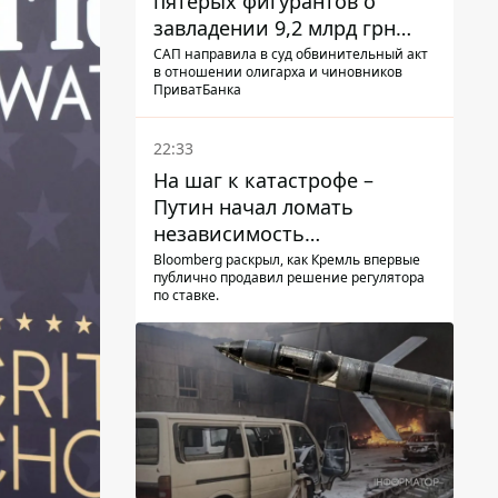
пятерых фигурантов о
завладении 9,2 млрд грн
ПриватБанка направили в
САП направила в суд обвинительный акт
в отношении олигарха и чиновников
суд
ПриватБанка
22:33
На шаг к катастрофе –
Путин начал ломать
независимость
собственного Центробанка,
Bloomberg раскрыл, как Кремль впервые
публично продавил решение регулятора
заставив снизить базовую
по ставке.
ставку