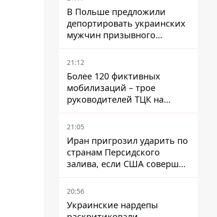
В Польше предложили
депортировать украинских
мужчин призывного
возраста - кого это может
затронуть
21:12
Более 120 фиктивных
мобилизаций – трое
руководителей ТЦК на
Волыни и Буковине
получили подозрения за
21:05
фейковые отчеты
Иран пригрозил ударить по
странам Персидского
залива, если США совершат
хотя бы одну атаку - Reuters
20:56
Украинские нардепы
раскритиковали