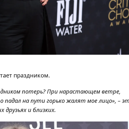
тает праздником.
аздником потерь? При нарастающем ветре,
то падал на пути горько жалят мое лицо», – э
х друзьях и близких.