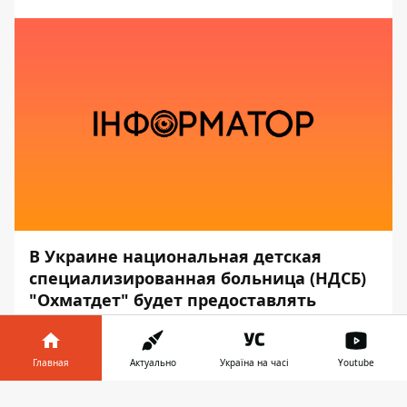
В Украине национальная детская
специализированная больница (НДСБ)
"Охматдет" будет предоставлять
лабораторные и диагностические
услуги для взрослых. Это касается
нуждающихся в трансплантации
Главная
Актуально
Україна на часі
Youtube
костного мозга.
Информатор в