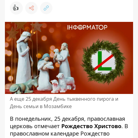
👍
А еще 25 декабря День тыквенного пирога и
День семьи в Мозамбике
В понедельник, 25 декабря,
православная
церковь
отмечает
Рождество Христово
. В
православном календаре Рождество