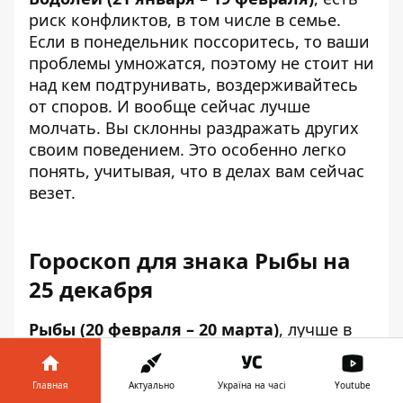
риск конфликтов, в том числе в семье.
Если в понедельник поссоритесь, то ваши
проблемы умножатся, поэтому не стоит ни
над кем подтрунивать, воздерживайтесь
от споров. И вообще сейчас лучше
молчать. Вы склонны раздражать других
своим поведением. Это особенно легко
понять, учитывая, что в делах вам сейчас
везет.
Гороскоп для знака Рыбы на
25 декабря
Рыбы (20 февраля – 20 марта)
, лучше в
понедельник оставаться в стороне от
происходящего. Не давайте вовлечь себя
Главная
Актуально
Україна на часі
Youtube
в скандалы или интриги. Вам лучше быть