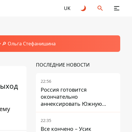
UK
🔎 Ольга Стефанишина
ПОСЛЕДНИЕ НОВОСТИ
22:56
выход
Россия готовится
окончательно
аннексировать Южную
нему
Осетию – страны НАТО
обеспокоены
22:35
Все кончено – Усик