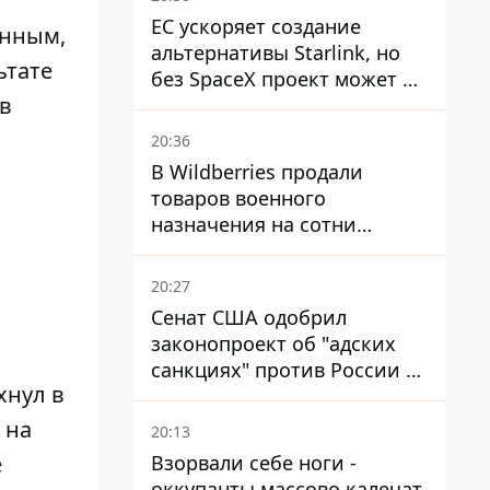
ЕС ускоряет создание
анным,
альтернативы Starlink, но
ьтате
без SpaceX проект может не
 в
обойтись
20:36
В Wildberries продали
товаров военного
назначения на сотни
миллионов, но удары ВСУ
изменили ситуацию
20:27
Сенат США одобрил
законопроект об "адских
санкциях" против России и
хнул в
Ирана
 на
20:13
Взорвали себе ноги -
е
оккупанты массово калечат