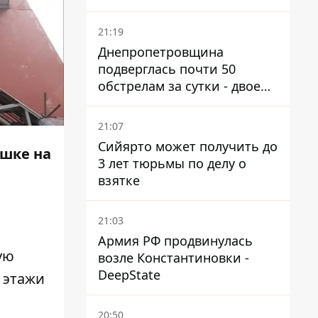
21:19
Днепропетровщина
подверглась почти 50
обстрелам за сутки - двое
погибших, шесть
пострадавших
21:07
Сийярто может получить до
ушке на
3 лет тюрьмы по делу о
взятке
21:03
Армия РФ продвинулась
ую
возле Константиновки -
DeepState
 этажи
20:50