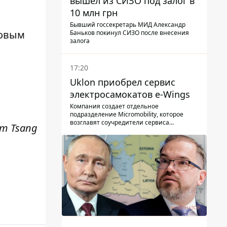
вышел из СИЗО под залог в
10 млн грн
Бывший госсекретарь МИД Александр
ковым
Баньков покинул СИЗО после внесения
залога
17:20
Uklon приобрел сервис
электросамокатов e-Wings
Компания создает отдельное
подразделение Micromobility, которое
возглавят соучредители сервиса
am Tsang
самокатов.