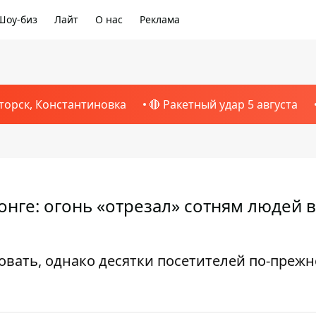
Шоу-биз
Лайт
О нас
Реклама
торск, Константиновка
🔴 Ракетный удар 5 августа
онге: огонь «отрезал» сотням людей 
овать, однако десятки посетителей по-преж