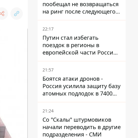
пообещал не возвращаться
на ринг после следующего
боя
22:17
Путин стал избегать
поездок в регионы в
европейской части России,
куда регулярно долетают
дроны
21:57
Боятся атаки дронов -
Россия усилила защиту базу
атомных подлодок в 7400
км от Украины
21:24
Со "Скалы" штурмовиков
начали переводить в другие
подразделения - СМИ