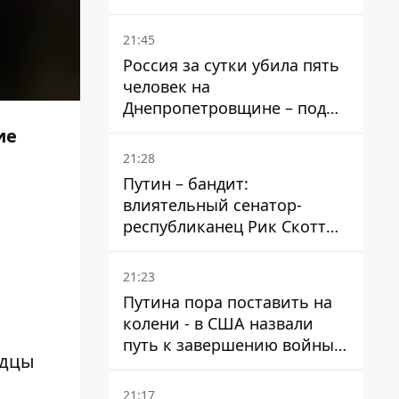
– он возглавил народное
голосование
21:45
Россия за сутки убила пять
человек на
Днепропетровщине – под
ударами оказались пять
ие
районов области
21:28
Путин – бандит:
влиятельный сенатор-
республиканец Рик Скотт
призвал Конгресс привлечь
РФ к ответственности за
21:23
войну в Украине
Путина пора поставить на
колени - в США назвали
путь к завершению войны -
идцы
National Security Journal
21:17