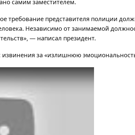
ано самим заместителем.
нное требование представителя полиции дол
еловека. Независимо от занимаемой должнос
ятельств», — написал президент.
с извинения
за «излишнюю эмоциональност