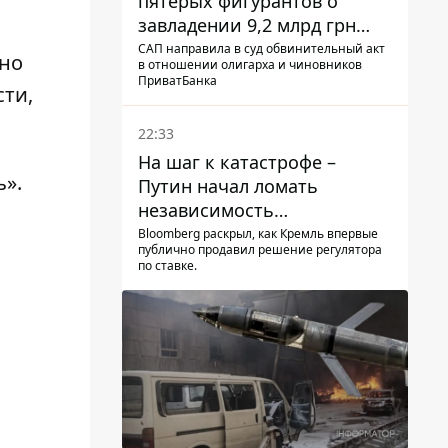
пятерых фигурантов о
завладении 9,2 млрд грн
ПриватБанка направили в
САП направила в суд обвинительный акт
жно
в отношении олигарха и чиновников
суд
ПриватБанка
ти,
22:33
На шаг к катастрофе –
ь».
Путин начал ломать
независимость
собственного Центробанка,
Bloomberg раскрыл, как Кремль впервые
публично продавил решение регулятора
заставив снизить базовую
по ставке.
ставку