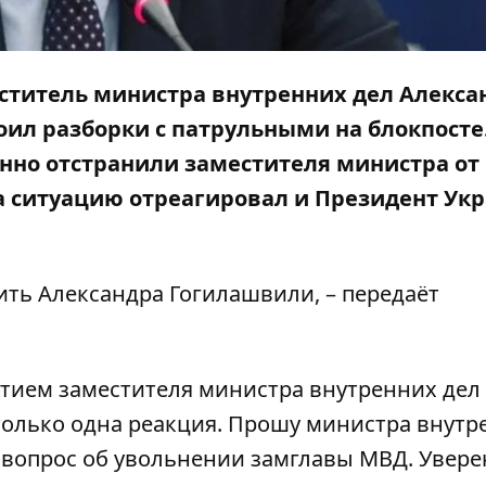
еститель министра внутренних дел Алекса
оил разборки с патрульными
на блокпосте
енно
отстранили
заместителя министра от
 на ситуацию отреагировал и Президент Ук
ить Александра Гогилашвили, – передаёт
стием заместителя министра внутренних дел
олько одна реакция. Прошу министра внутр
 вопрос об увольнении замглавы МВД. Уверен