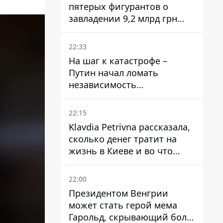
пятерых фигурантов о
завладении 9,2 млрд грн
ПриватБанка направили в
суд
22:33
На шаг к катастрофе –
Путин начал ломать
независимость
собственного Центробанка,
заставив снизить базовую
22:15
ставку
Klavdia Petrivna рассказала,
сколько денег тратит на
жизнь в Киеве и во что
вкладывает миллионы
22:00
Президентом Венгрии
может стать герой мема
Гарольд, скрывающий боль