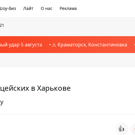
Шоу-биз
Лайт
О нас
Реклама
21
ный удар 5 августа
⚠️ Краматорск, Константиновка
цейских в Харькове
у
👍