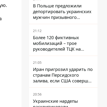
ую.
В Польше предложили
депортировать украинских
мужчин призывного
а
возраста - кого это может
затронуть
21:12
Более 120 фиктивных
мобилизаций – трое
руководителей ТЦК на
Волыни и Буковине
получили подозрения за
21:05
фейковые отчеты
Иран пригрозил ударить по
странам Персидского
залива, если США совершат
хотя бы одну атаку - Reuters
20:56
Украинские нардепы
раскритиковали