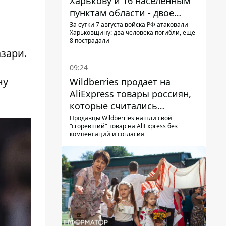
Харькову и 16 населенным
пунктам области - двое
погибших
За сутки 7 августа войска РФ атаковали
Харьковщину: два человека погибли, еще
8 пострадали
зари.
09:24
ну
Wildberries продает на
AliExpress товары россиян,
которые считались
уничтоженными на складах
Продавцы Wildberries нашли свой
"сгоревший" товар на AliExpress без
компенсаций и согласия