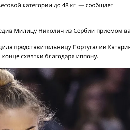
есовой категории до 48 кг, — сообщает
обедив Милицу Николич из Сербии приёмом ва
дила представительницу Португалии Катари
 конце схватки благодаря иппону.