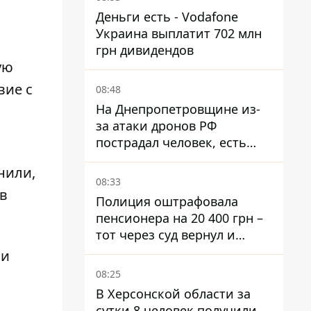
Деньги есть - Vodafone
Украина выплатит 702 млн
грн дивидендов
ую
вие с
08:48
На Днепропетровщине из-
за атаки дронов РФ
пострадал человек, есть
пожары и повреждения
нили,
08:33
в
Полиция оштрафовала
пенсионера на 20 400 грн –
тот через суд вернул и
деньги, и получил 3 тыс.
 и
грн морального вреда
08:25
В Херсонской области за
сутки 8 человек получили