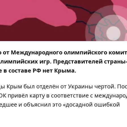
о от Международного олимпийского коми
Олимпийских игр. Представителей страны
те в составе РФ нет Крыма.
ады Крым был
отделён от Украины чертой
. По
МОК
привёл карту
в соответствие с междунар
едшее и объяснил это «досадной ошибкой
.