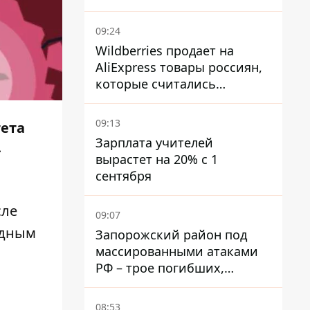
09:24
Wildberries продает на
AliExpress товары россиян,
которые считались
уничтоженными на складах
09:13
тета
Зарплата учителей
-
вырастет на 20% с 1
сентября
сле
09:07
одным
Запорожский район под
массированными атаками
РФ – трое погибших,
четверо раненых
08:53