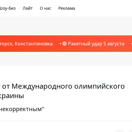
Шоу-биз
Лайт
О нас
Реклама
торск, Константиновка
🔴 Ракетный удар 5 августа
т от Международного олимпийского
Украины
"некорректным"