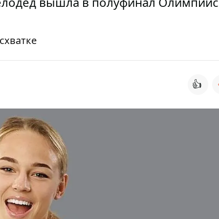
Белодед вышла в полуфинал Олимпийс
схватке
👍