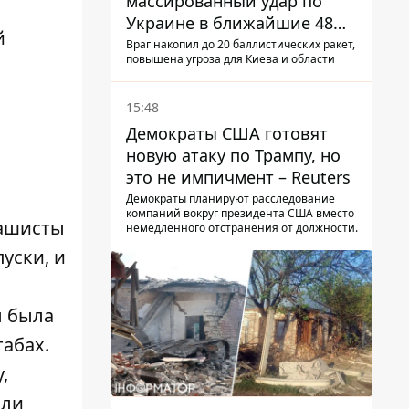
массированный удар по
Украине в ближайшие 48
й
часов – разведка США
Враг накопил до 20 баллистических ракет,
повышена угроза для Киева и области
15:48
Демократы США готовят
новую атаку по Трампу, но
это не импичмент – Reuters
Демократы планируют расследование
компаний вокруг президента США вместо
рашисты
немедленного отстранения от должности.
уски, и
ы была
абах.
,
али