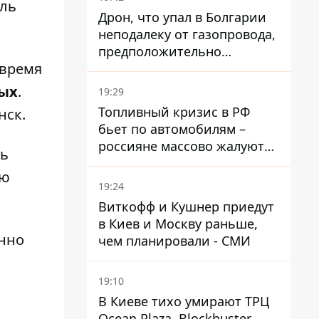
аль
Дрон, что упал в Болгарии
неподалеку от газопровода,
предположительно
 время
украинский - Минобороны
страны
ных
.
19:29
Топливный кризис в РФ
нск.
бьет по автомобилям –
россияне массово жалуются
ть
на поломки из-за
ью
некачественного бензина
19:24
Виткофф и Кушнер приедут
в Киев и Москву раньше,
енно
чем планировали - СМИ
19:10
В Киеве тихо умирают ТРЦ
Ocean Plaza, Blockbuster