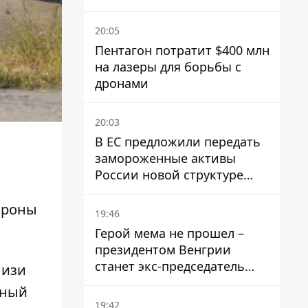
полноценно заработает
против баллистики
20:05
Пентагон потратит $400 млн
на лазеры для борьбы с
дронами
20:03
В ЕС предложили передать
замороженные активы
России новой структуре
блока
ороны
19:46
Герой мема не прошел –
президентом Венгрии
станет экс-председатель
лизи
Верховного Суда, которого
чный
критиковал Орбан.
19:42