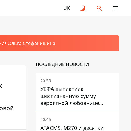
UK
🔎 Ольга Стефанишина
ПОСЛЕДНИЕ НОВОСТИ
20:55
х
УЕФА выплатила
шестизначную сумму
вероятной любовнице
новой
Инфантино - The Telegraph
20:46
ATACMS, M270 и десятки