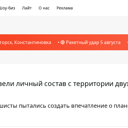
Шоу-биз
Лайт
О нас
Реклама
торск, Константиновка
🔴 Ракетный удар 5 августа
ели личный состав с территории дву
шисты пытались создать впечатление о пла