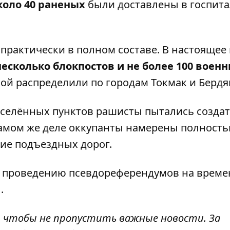
коло 40 раненых
были доставлены в госпит
практически в полном составе. В настоящее
несколько блокпостов и не более 100 воен
ой распределили по городам Токмак и Бердя
аселённых пунктов рашисты пытались созда
самом же деле оккупанты намерены полност
ие подъездных дорог.
к проведению псевдореферендумов на врем
ы
.
, чтобы не пропустить важные новости. За