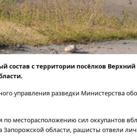
ый состав с территории посёлков Верхний
бласти.
ного управления разведки Министерства об
юля по месторасположению сил оккупантов вб
а Запорожской области, рашисты отвели ли