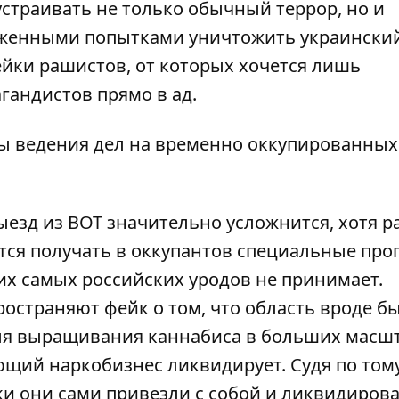
страивать не только обычный террор, но и
аженными попытками уничтожить украински
ейки рашистов, от которых хочется лишь
гандистов прямо в ад.
ы ведения дел на временно оккупированных
выезд из ВОТ значительно усложнится, хотя 
ётся получать в оккупантов специальные проп
этих самых российских уродов не принимает.
остраняют фейк о том, что область вроде б
я выращивания каннабиса в больших масшт
ующий наркобизнес ликвидирует. Судя по тому
ки они сами привезли с собой и ликвидиров