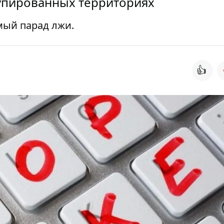
упированных территориях
мый парад лжи.
👍