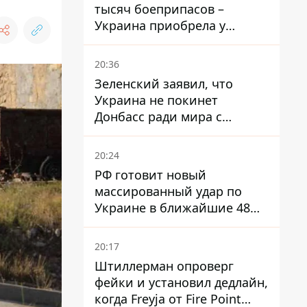
тысяч боеприпасов –
Украина приобрела у
Турции мощный пакет
вооружения
20:36
Зеленский заявил, что
Украина не покинет
Донбасс ради мира с
Россией
20:24
РФ готовит новый
массированный удар по
Украине в ближайшие 48
часов – разведка США
20:17
Штиллерман опроверг
фейки и установил дедлайн,
когда Freyja от Fire Point