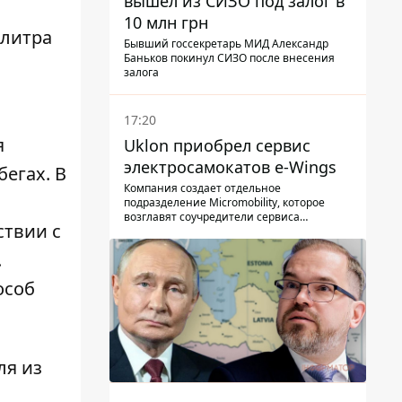
вышел из СИЗО под залог в
10 млн грн
елитра
Бывший госсекретарь МИД Александр
Баньков покинул СИЗО после внесения
залога
17:20
я
Uklon приобрел сервис
электросамокатов e-Wings
бегах. В
Компания создает отдельное
подразделение Micromobility, которое
возглавят соучредители сервиса
ствии с
самокатов.
.
особ
ля из