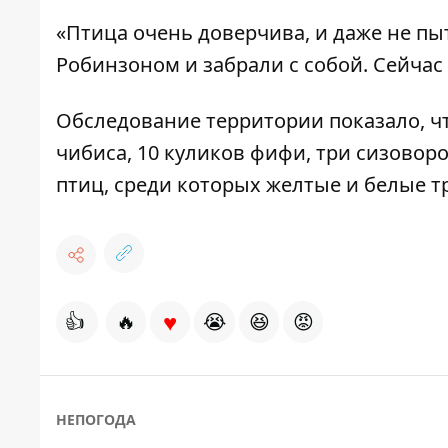
«Птица очень доверчива, и даже не пыт
Робинзоном и забрали с собой. Сейчас
Обследование территории показало, что
чибиса, 10 куликов фифи, три сизовор
птиц, среди которых желтые и белые т
♥
👍
🔥
😭
😆
😡
НЕПОГОДА