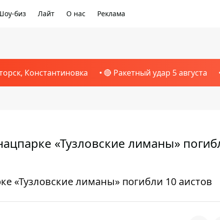
Шоу-биз
Лайт
О нас
Реклама
торск, Константиновка
🔴 Ракетный удар 5 августа
нацпарке «Тузловские лиманы» погиб
ке «Тузловские лиманы» погибли 10 аистов