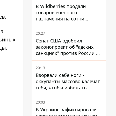
В Wildberries продали
товаров военного
ев.
назначения на сотни
миллионов, но удары ВСУ
ка
изменили ситуацию
20:27
бьиных
Сенат США одобрил
законопроект об "адских
цы.
санкциях" против России и
Ирана
20:13
Взорвали себе ноги -
оккупанты массово калечат
себя, чтобы избежать
штурмов - ГУР
20:03
В Украине зафиксировали
первые в этом году случаи