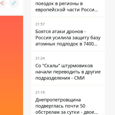
поездок в регионы в
европейской части России,
куда регулярно долетают
дроны
21:57
Боятся атаки дронов -
Россия усилила защиту базу
атомных подлодок в 7400
км от Украины
21:24
Со "Скалы" штурмовиков
начали переводить в другие
подразделения - СМИ
21:19
Днепропетровщина
подверглась почти 50
обстрелам за сутки - двое