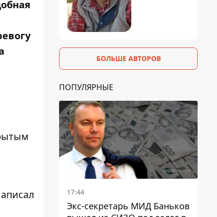
добная
ревогу
а
БОЛЬШЕ АВТОРОВ
ПОПУЛЯРНЫЕ
крытым
17:44
написал
Экс-секретарь МИД Баньков