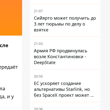
погибших, шесть
пострадавших
21:07
Сийярто может получить до
3 лет тюрьмы по делу о
взятке
21:03
сле
Армия РФ продвинулась
возле Константиновки -
DeepState
ередаёт
20:50
ЕС ускоряет создание
ла
альтернативы Starlink, но
без SpaceX проект может не
а, и у
обойтись
20:36