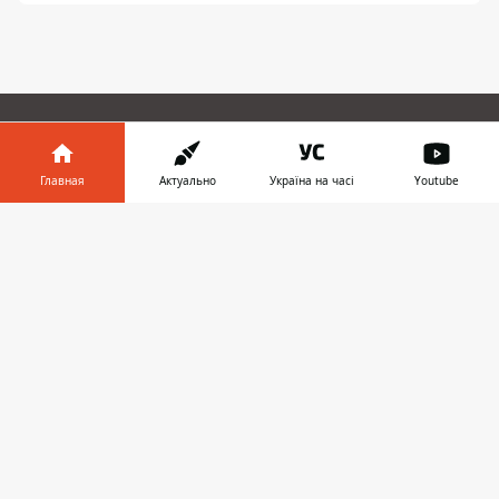
ПРЕДЛОЖИТЬ НОВОСТЬ
Главная
Актуально
Україна на часі
Youtube
Мир
Информатор в
Скачать
телефоне
👉
Украина
Киев
Регионы
Деньги
Шоу-биз