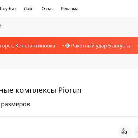
Шоу-биз
Лайт
О нас
Реклама
2
торск, Константиновка
🔴 Ракетный удар 5 августа
ные комплексы Piorun
 размеров
👍