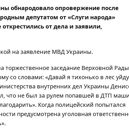
ины обнародовало опровержение
после
ародным депутатом от «Слуги народа»
е открестились от дела и заявили,
кой на заявление
МВД Украины
.
на торжественное заседание Верховной Рады
му со словами: «Давай я тихонько в лес уйду
Министерства внутренних дел Украины Дени
л, что не был за рулем попавшей в ДТП маш
благодарить». Когда полицейский попытался
нности предусмотрена уголовная ответственно
».