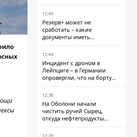
при смерти в тюрьме, где
его пытали и делали
12:49
инъекции
Резерв+ может не
сработать – какие
документы иметь
мужчинам, чтобы не
рило
попасть в ТЦК
12:44
осных
Инцидент с дроном в
Лейпциге – в Германии
опровергли, что на борту
украинского самолета были
оружие и боеприпасы
12:38
мощи
На Оболони начали
лексы
чистить ручей Сырец,
откуда нефтепродукты
попадали в озера
12:29