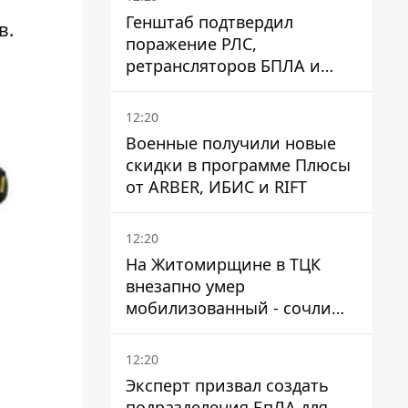
Генштаб подтвердил
в.
поражение РЛС,
ретрансляторов БПЛА и
других военных объектов
РФ в Крыму и на юге
12:20
Военные получили новые
скидки в программе Плюсы
от ARBER, ИБИС и RIFT
12:20
На Житомирщине в ТЦК
внезапно умер
мобилизованный - сочли
годным и сразу
остановилось сердце
12:20
Эксперт призвал создать
подразделения БпЛА для