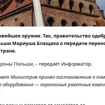
овейшее оружие. Так, правительство одоб
льши Мариуша Блащака о передаче перен
тране.
роны Польши, – передаёт
Информатор
.
Совет Министров принял постановление о по
ое оборудование — переносные ракетные комп
.