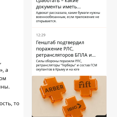
сработать – какие
документы иметь
мужчинам, чтобы не
Адвокат рассказала, какие бумаги нужны
военнообязанным, если приложение не
попасть в ТЦК
открывается.
12:29
Генштаб подтвердил
поражение РЛС,
ретрансляторов БПЛА и
других военных объектов
,
Силы обороны поразили РЛС,
ретрансляторы "Герберы" и состав ГСМ
РФ в Крыму и на юге
», а
окупантов в Крыму и на юге
сом
ины.
сть, то