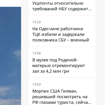
Укрпочты относительно
требований НБУ содержит
серьезные нестыковки –
депутат Ольга Василевская-
13:20
Смаглюк
На Одесчине работники
ТЦК избили и задержали
полковника СБУ – военный
13:06
В музее под Родиной-
матерью отремонтируют
зал за 4,2 млн грн
13:03
Морпих США Гилман,
решивший посмотреть на
РФ глазами туриста, сейчас